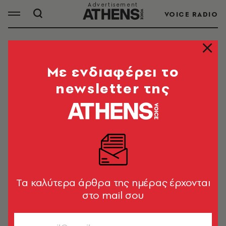
VOICE RADIO
ΜΑΛΤΑ
Mε ενδιαφέρει το
newsletter της
ΟΛΑ ΤΑ ΑΡΘΡΑ ΤΟΥ TAG
ΜΑΛΤΑ
ΠΟΛΙΤΙΚΗ & ΟΙΚΟΝΟΜΙΑ
Ο Τσίπρας έριξε σφαλιάρα στον
πρωθυπουργό του Λουξεμβούργου
Tα καλύτερα άρθρα της ημέρας έρχονται
(video)
στο mail σου
Newsroom