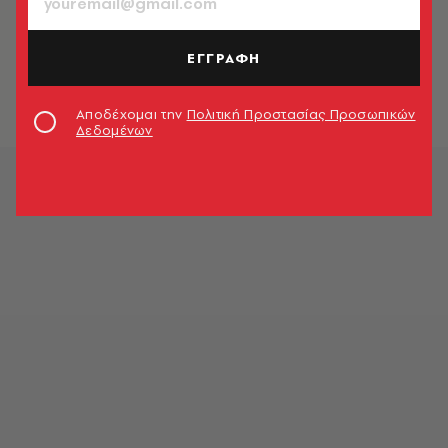
ΠΟΛΙΤΙΚΗ & ΟΙΚΟΝΟΜΙΑ
Ο Τσίπρας στην Μάλτα για την
άτυπη Σύνοδο Κορυφής της ΕΕ
ΕΓΓΡΑΦΗ
Newsroom
Αποδέχομαι την
Πολιτική Προστασίας Προσωπικών
Δεδομένων