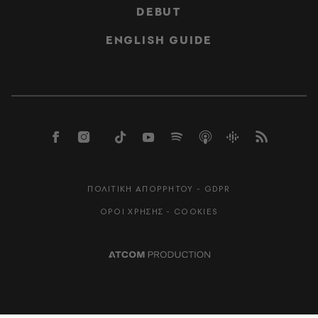
DEBUT
ENGLISH GUIDE
ΠΟΛΙΤΙΚΗ ΑΠΟΡΡΗΤΟΥ - GDPR
ΟΡΟΙ ΧΡΗΣΗΣ - COOKIES