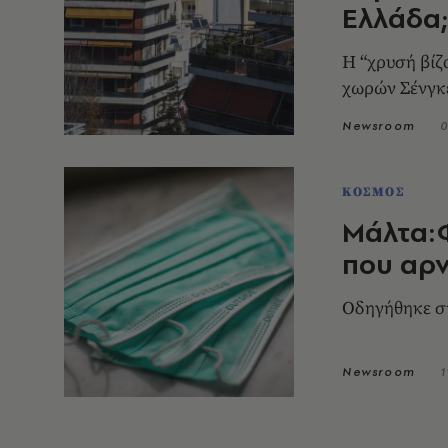
Ελλάδα;
Η “χρυσή βίζα
χωρών Σένγκ
Newsroom
0
ΚΟΣΜΟΣ
Μάλτα:
που αρ
Οδηγήθηκε σ
Newsroom
1