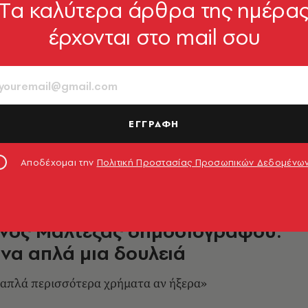
Tα καλύτερα άρθρα της ημέρα
έρχονται στο mail σου
ye Village στη Μάλτα είναι το
ρο χωριό στον κόσμο
1980 ως σκηνικό της χολιγουντιανής ταινίας
ι στην κορυφή της λίστας του τουριστικού
ΕΓΓΡΑΦΗ
ad Affair.
6.07.2022, 13:03
Αποδέχομαι την
Πολιτική Προστασίας Προσωπικών Δεδομένω
νος Mαλτέζας δημοσιογράφου:
να απλά μια δουλειά
 απλά περισσότερα χρήματα αν ήξερα»