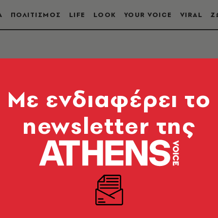
Α
ΠΟΛΙΤΙΣΜΟΣ
LIFE
LOOK
YOUR VOICE
VIRAL
Ζ
Mε ενδιαφέρει το
newsletter της