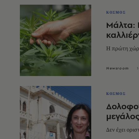
ΚΟΣΜΟΣ
Μάλτα: 
καλλιέρ
Η πρώτη χώρ
Newsroom
1
ΚΟΣΜΟΣ
Δολοφον
μεγάλος
Δεν έχει ορι