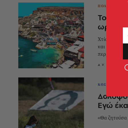
ΠΟΛΕΙΣ
Το Pope
ωραιότε
Χτίστηκε το 
και βρίσκετα
περιοδικού Ro
A.V. Team
0
ΚΟΣΜΟΣ
Δολοφό
Εγώ έκα
«Θα ζητούσα