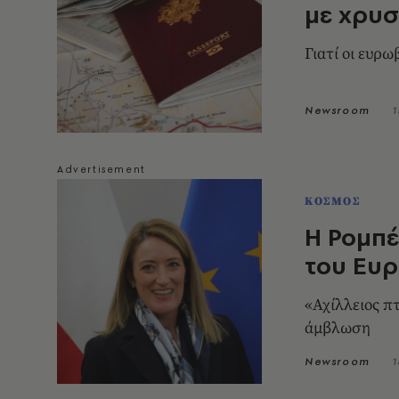
με χρυσ
Γιατί οι ευρ
Newsroom
1
ΚΟΣΜΟΣ
Η Ρομπ
του Ευρ
«Αχίλλειος π
άμβλωση
Newsroom
1