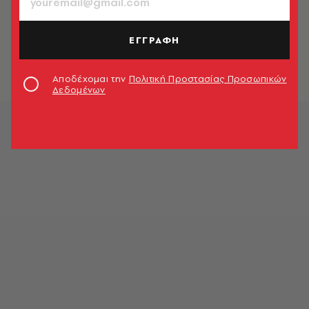
LIFE IN ATHENS
Θέατρο Λυκαβηττού: Ανοίγει ξανά
τις πόρτες του μετά από 15 χρόνια
ΕΓΓΡΑΦΗ
σιωπής
Newsroom
Αποδέχομαι την
Πολιτική Προστασίας Προσωπικών
Δεδομένων