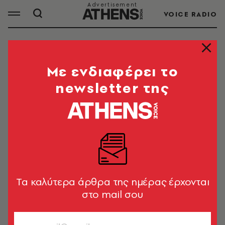
VOICE RADIO
ΚΡΙΣΤΙΑΝΟ ΡΟΝΑΛΝΤO
Mε ενδιαφέρει το
newsletter της
Ο Κριστιάνο Ρονάλντo ντος Σάντος Αβέιρο
(Cristiano Ronaldo) είναι Πορτογάλος
ποδοσφαιριστής. Αγωνίζεται για τη Γιουβέντους
ΦΚ και την εθνική Πορτογαλίας.
Tα καλύτερα άρθρα της ημέρας έρχονται
ΟΛΑ ΤΑ ΑΡΘΡΑ ΤΟΥ TAG
στο mail σου
ΚΡΙΣΤΙΑΝΟ ΡΟΝΑΛΝΤO