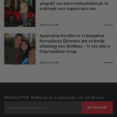
γκαράζ του και εντυπωσίασε με τη
συλλογή των supercars του
Newsroom
Κριστιάνο Ρονάλντο: Η Χεορχίνα
Ροντρίγκες ξέσπασε για το body
shaming που δέχθηκε - Τι της είπε ο
Πορτογάλος σταρ
Newsroom
NEWSLETTER: Καθημερινή ενημέρωση στο email σου
ΕΓΓΡΑΦΗ