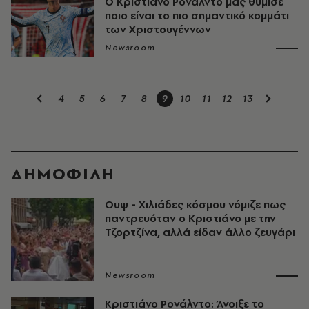
Ο Κριστιάνο Ρονάλντο μας θύμισε
ποιο είναι το πιο σημαντικό κομμάτι
των Χριστουγέννων
Newsroom
4
5
6
7
8
9
10
11
12
13
ΔΗΜΟΦΙΛΗ
Ουψ - Χιλιάδες κόσμου νόμιζε πως
παντρευόταν ο Κριστιάνο με την
Τζορτζίνα, αλλά είδαν άλλο ζευγάρι
Newsroom
Κριστιάνο Ρονάλντο: Άνοιξε το