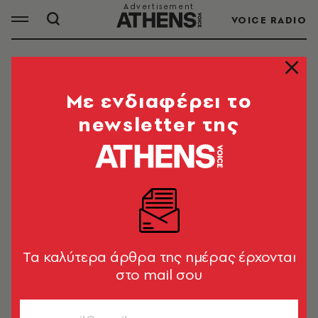
VOICE RADIO
ΚΕΦΤΕΔΑΚΙΑ
Mε ενδιαφέρει το
newsletter της
ΟΛΑ ΤΑ ΑΡΘΡΑ ΤΟΥ TAG
ΚΕΦΤΕΔΑΚΙΑ
RESTO
Λότζα στη Δέλλιου: Γουρουνοπούλες
κρατσανιστές παίζουν και στο
Tα καλύτερα άρθρα της ημέρας έρχονται
κέντρο της Θεσσαλονίκης!
στο mail σου
Στέφανος Τσιτσόπουλος