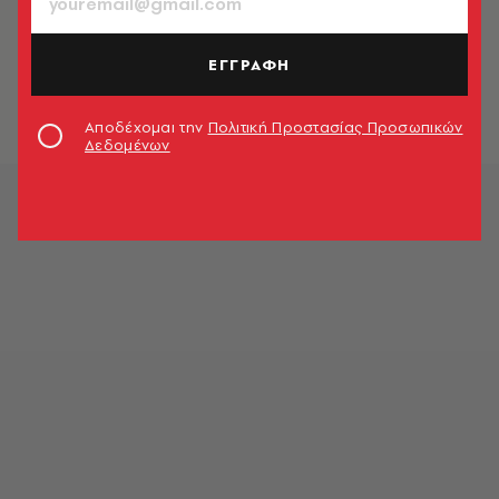
ΘΕΜΑΤΑ ΓΕΥΣΗΣ
Τα θρυλικά κεφτεδάκια του Αιγαίου
ΕΓΓΡΑΦΗ
Κατερίνα Βνάτσιου
Αποδέχομαι την
Πολιτική Προστασίας Προσωπικών
Δεδομένων