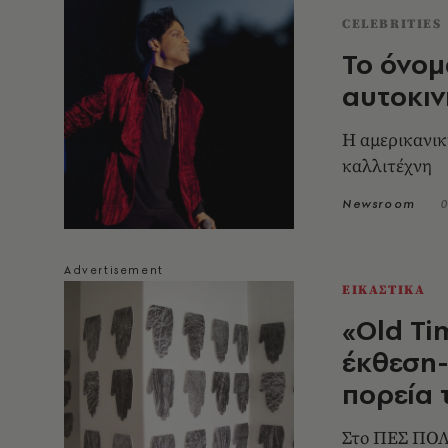
CELEBRITIES
Το όνομ
αυτοκιν
Η αμερικανικ
καλλιτέχνη
Newsroom
0
ΕΙΚΑΣΤΙΚΑ
«Old Ti
έκθεση
πορεία 
Στο ΠΕΣ Π