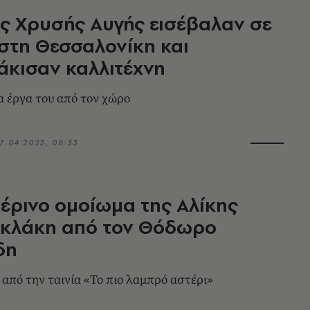
ς Χρυσής Αυγής εισέβαλαν σε
στη Θεσσαλονίκη και
κισαν καλλιτέχνη
 έργα του από τον χώρο
7.04.2023, 08:33
κέρινο ομοίωμα της Αλίκης
υκλάκη από τον Θόδωρο
δη
από την ταινία «Το πιο λαμπρό αστέρι»