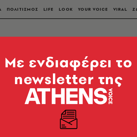
Α
ΠΟΛΙΤΙΣΜΟΣ
LIFE
LOOK
YOUR VOICE
VIRAL
Ζ
Mε ενδιαφέρει το
newsletter της