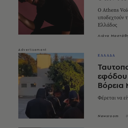
Ο Athens Voice 102.5 και το Athens
υποδεχτούν τ
Ελλάδος
Λιάνα Μαστάθ
ΕΛΛΑΔΑ
Ταυτοπο
εφόδου 
Βόρεια
Φέρεται να ε
Newsroom
0