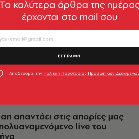
Tα καλύτερα άρθρα της ημέρα
έρχονται στο mail σου
νάλε Σύγχρονης Τέχνης
νίκης: Μιλήσαμε με τους
ιαννίση, Άγγελο Πλέσσα και Iva
evic
ΕΓΓΡΑΦΗ
σαν για την έκθεση «Being as communion»;
άνονται την έννοια της συνύπαρξης; Ποια
Αποδέχομαι την
Πολιτική Προστασίας Προσωπικών Δεδομένω
ουν;
ύζα
09.05.2023, 20:10
an απαντάει στις απορίες μας
 πολυαναμενόμενο live του
θήνα