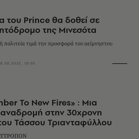
α του Prince θα δοθεί σε
ητόδρομο της Μινεσότα
ή πολιτεία τιμά την προσφορά του αείμνηστου
8.05.2023, 18:05
mber To New Fires» : Μια
-αναδρομή στην 30χρονη
του Τάσσου Τριανταφύλλου
ΟΛΥΤΡΟΠΟΝ