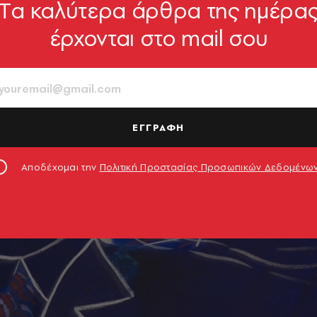
Tα καλύτερα άρθρα της ημέρα
ργών σε μία τριήμερη έκθεση με ελεύθερη είσοδο
έρχονται στο mail σου
ΕΓΓΡΑΦΗ
Αποδέχομαι την
Πολιτική Προστασίας Προσωπικών Δεδομένω