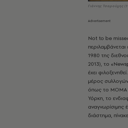
Γιάννης Τσαρούχης (1
Not to be misse
περιλαμβάνεται 
1980 της διεθν
2013), το «New
έχει φιλοξενηθεί
μέρος συλλογών
όπως το ΜΟΜΑ κ
Υόρκη, το ενδια
αναγνωρίσιμης έ
διάστημα, πίνακ