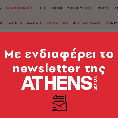
Α
ΠΟΛΙΤΙΣΜΟΣ
LIFE
LOOK
YOUR VOICE
VIRAL
Ζ
Ο - ΟΠΕΡΑ
ΧΟΡΟΣ
ΕΙΚΑΣΤΙΚΑ
ΦΩΤΟΓΡΑΦΙΑ
DESI
Mε ενδιαφέρει το
newsletter της
χνη του 19ου και 20
ιχτή δημοπρασία κι
ειο από τη VERGOS