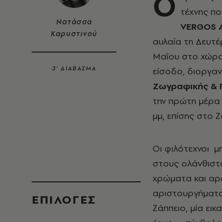
Ο
τέχνης πο
Νατάσσα
VERGOS A
Καρυστινού
αυλαία τη Δευτέ
Μαΐου στο χώρο 
3’ ΔΙΑΒΑΣΜΑ
είσοδο, διοργαν
Ζωγραφικής & Γ
την πρώτη μέρα τ
μμ, επίσης στο Ζ
Οι φιλότεχνοι μ
στους ολάνθιστ
χρώματα και αρώ
αριστουργήματα 
EΠΙΛΟΓΈΣ
Ζάππειο, μία εικ