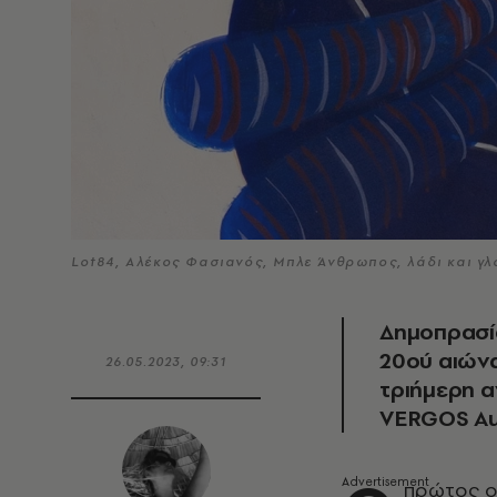
Lot84, Αλέκος Φασιανός, Μπλε Άνθρωπος, λάδι και γλ
Δημοπρασί
20ού αιώνα
26.05.2023, 09:31
τριήμερη α
VERGOS Au
πρώτος ο