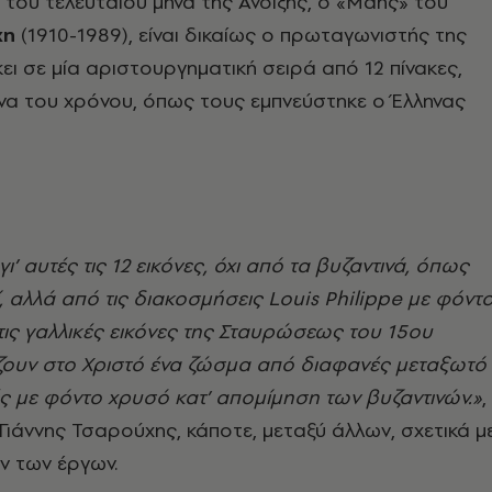
του τελευταίου μήνα της Άνοιξης, ο «Μάης» του
χη
(1910-1989), είναι δικαίως ο πρωταγωνιστής της
κει σε μία αριστουργηματική σειρά από 12 πίνακες,
ήνα του χρόνου, όπως τους εμπνεύστηκε ο Έλληνας
γι’ αυτές τις 12 εικόνες, όχι από τα βυζαντινά, όπως
, αλλά από τις διακοσμήσεις Louis Philippe με φόντ
τις γαλλικές εικόνες της Σταυρώσεως του 15ου
ζουν στο Χριστό ένα ζώσμα από διαφανές μεταξωτό
ς με φόντο χρυσό κατ’ απομίμηση των βυζαντινών.»
,
 Γιάννης Τσαρούχης, κάποτε, μεταξύ άλλων, σχετικά μ
ν των έργων.