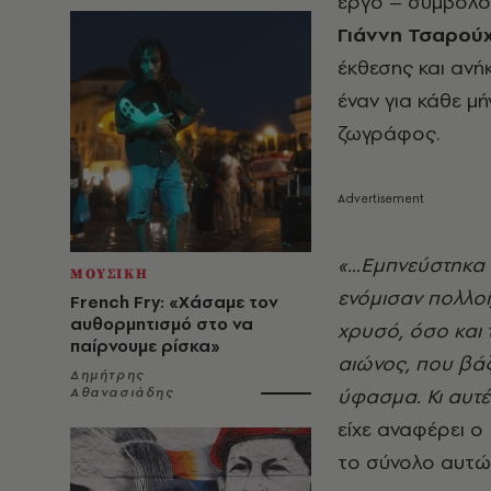
έργο – σύμβολο 
Γιάννη Τσαρού
έκθεσης και ανή
έναν για κάθε μ
ζωγράφος.
«...Εμπνεύστηκα 
ΜΟΥΣΙΚΗ
ενόμισαν πολλοί
French Fry: «Χάσαμε τον
αυθορμητισμό στο να
χρυσό, όσο και 
παίρνουμε ρίσκα»
αιώνος, που βά
Δημήτρης
ύφασμα. Κι αυτέ
Αθανασιάδης
είχε αναφέρει ο
το σύνολο αυτώ