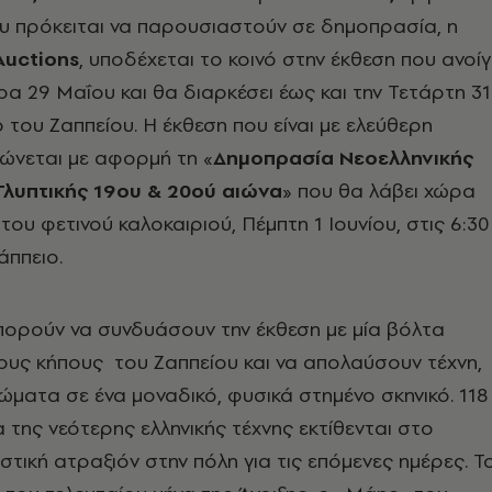
υ πρόκειται να παρουσιαστούν σε δημοπρασία, η
uctions
, υποδέχεται το κοινό στην έκθεση που ανοίγ
ρα 29 Μαΐου και θα διαρκέσει έως και την Τετάρτη 31
του Ζαππείου. Η έκθεση που είναι με ελεύθερη
ώνεται με αφορμή τη «
Δημοπρασία Νεοελληνικής
λυπτικής 19oυ & 20ού αιώνα
» που θα λάβει χώρα
ου φετινού καλοκαιριού, Πέμπτη 1 Ιουνίου, στις 6:30
άππειο.
πορούν να συνδυάσουν την έκθεση με μία βόλτα
ους κήπους του Ζαππείου και να απολαύσουν τέχνη,
ματα σε ένα μοναδικό, φυσικά στημένο σκηνικό. 118
της νεότερης ελληνικής τέχνης εκτίθενται στο
αστική ατραξιόν στην πόλη για τις επόμενες ημέρες. Τ