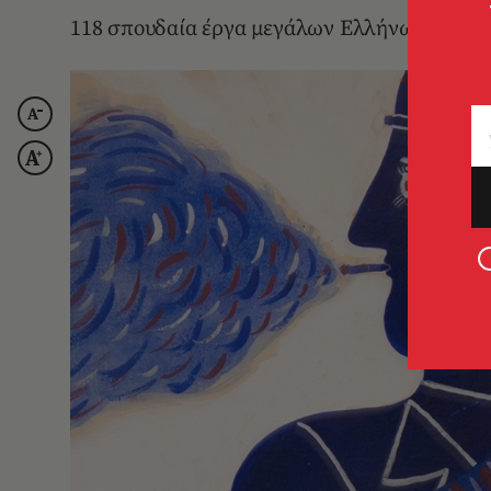
118 σπουδαία έργα μεγάλων Ελλήνων δημιου