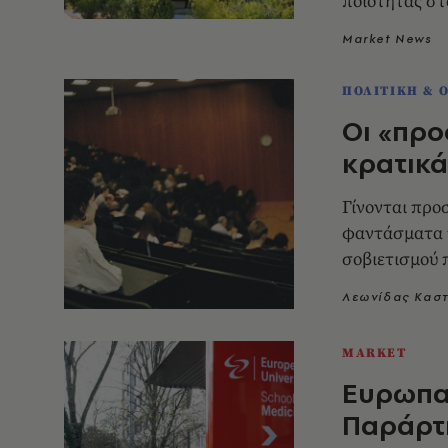
ποιότητας σ
Market News
ΠΟΛΙΤΙΚΗ & 
Οι «προ
κρατικά
Γίνονται προ
φαντάσματα 
σοβιετισμού π
Λεωνίδας Κασ
MARKET
Ευρωπα
Παράρτ