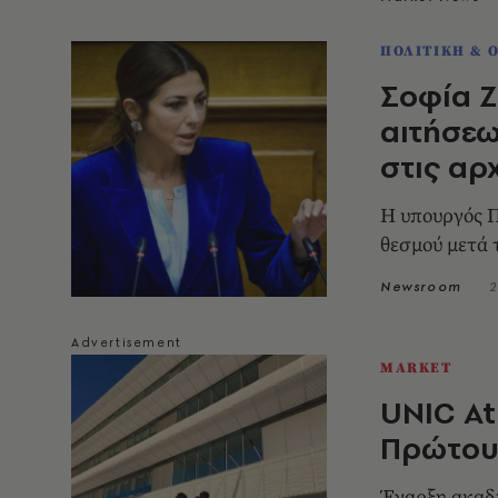
ΠΟΛΙΤΙΚΗ & 
Σοφία Ζ
αιτήσεω
στις αρ
Η υπουργός Π
θεσμού μετά 
Newsroom
2
MARKET
UNIC At
Πρώτους
Έναρξη ακαδη