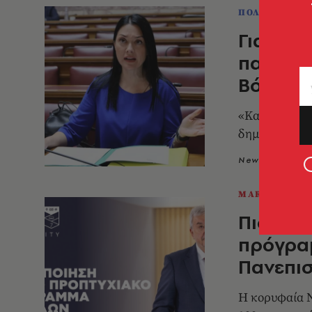
ΠΟΛΙΤΙΚΗ & 
Γιαννακ
πανεπισ
Βόρεια 
«Κανείς δεν μ
δημοσκοπήσε
Newsroom
2
MARKET
Πιστοπο
πρόγρα
Πανεπισ
H κορυφαία Ν