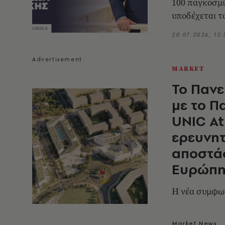
100 παγκοσμίω
υποδέχεται τ
Οκτώβριο του 
20.07.2026, 12:
μοντέλο σπο
MARKET
Το Πανε
με το Π
UNIC At
ερευνητ
αποστά
Ευρώπ
Η νέα συμφωνί
Market News