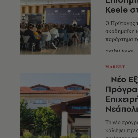
Keele σ
Ο Πρύτανης τ
ακαδημαϊκή κ
παράρτημα το
στην Ελλάδα
Market News
MARKET
Νέο Εξ
Πρόγρα
Επιχειρ
Νεάπολ
Το νέο πρόγρ
καλύψει την 