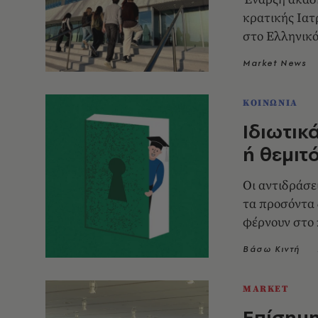
κρατικής Ιατ
στο Ελληνικ
Market News
ΚΟΙΝΩΝΙΑ
Ιδιωτικ
ή θεμιτ
Οι αντιδράσε
τα προσόντα
φέρνουν στο 
εκπαίδευση
Βάσω Κιντή
MARKET
Επίσημη