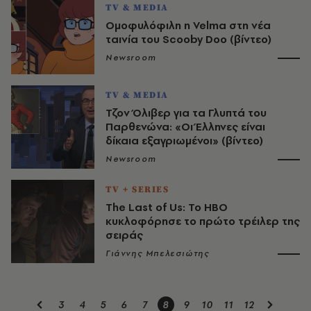
TV & MEDIA
Ομοφυλόφιλη η Velma στη νέα
ταινία του Scooby Doo (βίντεο)
Newsroom
TV & MEDIA
Τζον Όλιβερ για τα Γλυπτά του
Παρθενώνα: «Οι Έλληνες είναι
δίκαια εξαγριωμένοι» (βίντεο)
Newsroom
TV + SERIES
The Last of Us: Το HBO
κυκλοφόρησε το πρώτο τρέιλερ της
σειράς
Γιάννης Μπελεσιώτης
3
4
5
6
7
8
9
10
11
12