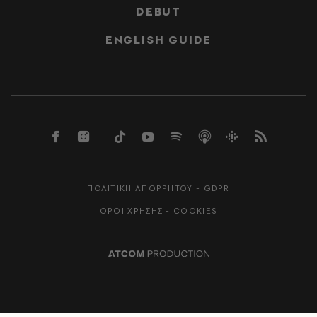
DEBUT
ENGLISH GUIDE
ΠΟΛΙΤΙΚΗ ΑΠΟΡΡΗΤΟΥ - GDPR
ΟΡΟΙ ΧΡΗΣΗΣ - COOKIES