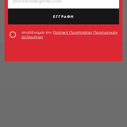
ΚΙΝΗΜΑΤΟΓΡΑΦΟΣ
Η τρανς Ivory Aquino θα παίξει το
alter ego του Batgirl
ΕΓΓΡΑΦΗ
Newsroom
Αποδέχομαι την
Πολιτική Προστασίας Προσωπικών
Δεδομένων