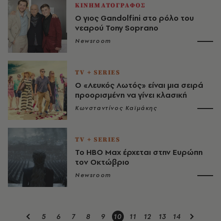
ΚΙΝΗΜΑΤΟΓΡΑΦΟΣ
Ο γιος Gandolfini στο ρόλο του
νεαρού Tony Soprano
Newsroom
TV + SERIES
Ο «Λευκός Λωτός» είναι μια σειρά
προορισμένη να γίνει κλασική
Κωνσταντίνος Καϊμάκης
TV + SERIES
Το ΗΒΟ Max έρχεται στην Ευρώπη
τον Οκτώβριο
Newsroom
5
6
7
8
9
10
11
12
13
14