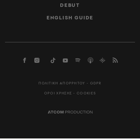
DEBUT
ENGLISH GUIDE
ΠΟΛΙΤΙΚΗ ΑΠΟΡΡΗΤΟΥ - GDPR
ΟΡΟΙ ΧΡΗΣΗΣ - COOKIES