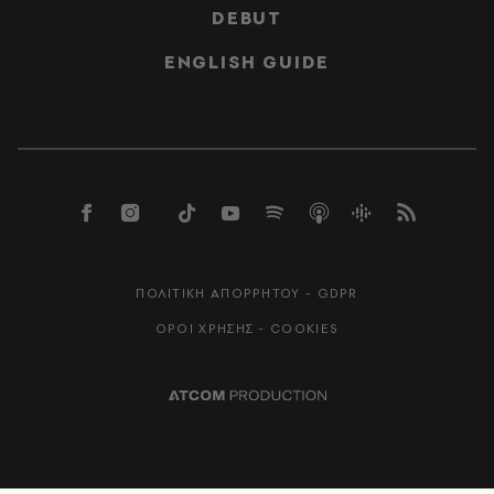
DEBUT
ENGLISH GUIDE
ΠΟΛΙΤΙΚΗ ΑΠΟΡΡΗΤΟΥ - GDPR
ΟΡΟΙ ΧΡΗΣΗΣ - COOKIES