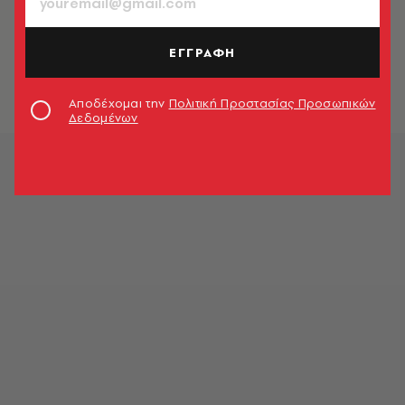
ΕΛΛΑΔΑ
Η Γιάννα δίνει (και) 100 υποτροφίες
ΕΓΓΡΑΦΗ
Newsroom
Αποδέχομαι την
Πολιτική Προστασίας Προσωπικών
Δεδομένων