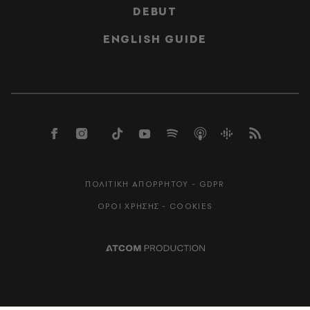
DEBUT
ENGLISH GUIDE
ΠΟΛΙΤΙΚΗ ΑΠΟΡΡΗΤΟΥ - GDPR
ΟΡΟΙ ΧΡΗΣΗΣ - COOKIES