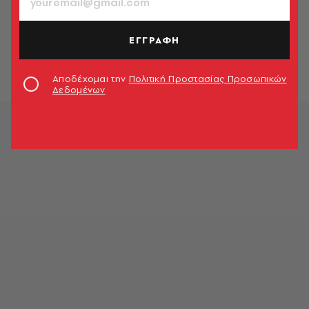
ΕΛΛΑΔΑ
Γιάννα Αγγελοπούλου: Προσκύνημα
στο κελί του Παπαφλέσσα
ΕΓΓΡΑΦΗ
Newsroom
Αποδέχομαι την
Πολιτική Προστασίας Προσωπικών
Δεδομένων