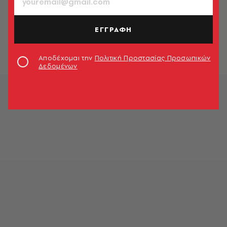
ΘΕΑΤΡΟ - ΟΠΕΡΑ
11 ραντεβού για αυτή την εβδομάδα
| 3 - 9 Νοεμβρίου 2022
ΕΓΓΡΑΦΗ
Ιωάννα Γκομούζα
Αποδέχομαι την
Πολιτική Προστασίας Προσωπικών
Δεδομένων