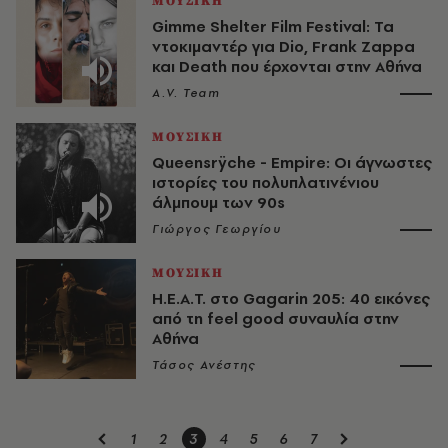
ΜΟΥΣΙΚΗ
Gimme Shelter Film Festival: Τα
ντοκιμαντέρ για Dio, Frank Zappa
και Death που έρχονται στην Αθήνα
A.V. Team
ΜΟΥΣΙΚΗ
Queensrÿche - Empire: Οι άγνωστες
ιστορίες του πολυπλατινένιου
άλμπουμ των 90s
Γιώργος Γεωργίου
ΜΟΥΣΙΚΗ
H.E.A.T. στο Gagarin 205: 40 εικόνες
από τη feel good συναυλία στην
Αθήνα
Τάσος Ανέστης
1
2
3
4
5
6
7