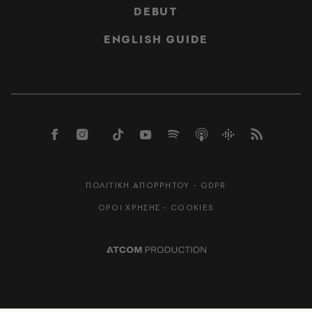
DEBUT
ENGLISH GUIDE
ΠΟΛΙΤΙΚΗ ΑΠΟΡΡΗΤΟΥ - GDPR
ΟΡΟΙ ΧΡΗΣΗΣ - COOKIES