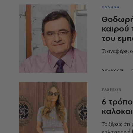
ΕΛΛΑΔΑ
Θοδωρή
καιρού 
του εμπ
Τι αναφέρει 
Newsroom
2
FASHION
6 τρόπο
καλοκαι
Το ξέρεις ότ
καλοκαιρινά 