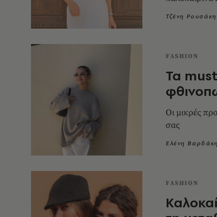
Τζένη Ρουσάκη
FASHION
Τα must
φθινοπ
Οι μικρές πρ
σας
Ελένη Βαρδάκ
FASHION
Καλοκαί