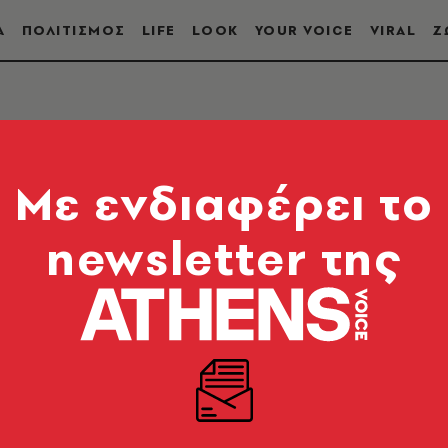
Α
ΠΟΛΙΤΙΣΜΟΣ
LIFE
LOOK
YOUR VOICE
VIRAL
Ζ
Mε ενδιαφέρει το
newsletter της