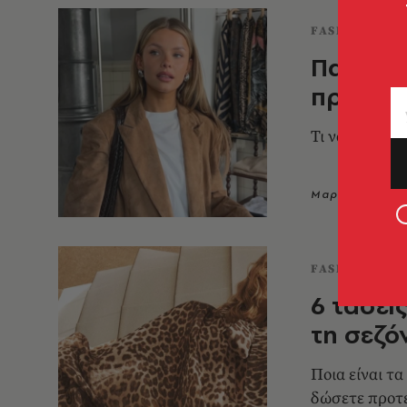
FASHION
Πανωφόρ
προσοχ
Τι να προσθέσ
Μαρίνα Ανδρι
FASHION
6 τάσει
τη σεζ
Ποια είναι τ
δώσετε προτ