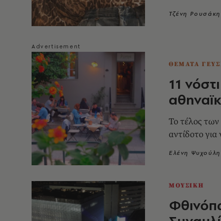
Τζένη Ρουσάκη
ΘΕΜΑΤΑ ΓΕΥΣ
11 νόστ
αθηναϊ
Το τέλος των
αντίδοτο για 
Ελένη Ψυχούλη
ΜΟΥΣΙΚΗ
Φθινόπ
Συναυλίε