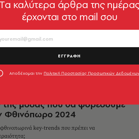
Tα καλύτερα άρθρα της ημέρα
έρχονται στο mail σου
ια: 6 τάσεις που έχουν την
ή μας
ετε στο wishlist σας
ΕΓΓΡΑΦΗ
ωτάκη
10.10.2024, 13:22
Αποδέχομαι την
Πολιτική Προστασίας Προσωπικών Δεδομένω
ς της μόδας που θα φορέσουμε
όν Φθινόπωρο 2024
α φθινοπωρινά key-trends που πρέπει να
εραιότητα;