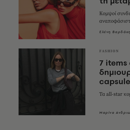
τη μετα
Κομψοί συνδυα
αναποφάσιστ
Ελένη Βαρδάκ
FASHION
7 items
δημιουρ
capsul
Τα all-star κ
Μαρίνα Ανδρι