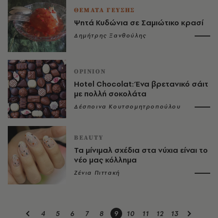
ΘΕΜΑΤΑ ΓΕΥΣΗΣ
Ψητά Κυδώνια σε Σαμιώτικο κρασί
Δημήτρης Ξανθούλης
OPINION
Hotel Chocolat: Ένα βρετανικό σάιτ
με πολλή σοκολάτα
Δέσποινα Κουτσομητροπούλου
BEAUTY
Τα μίνιμαλ σχέδια στα νύχια είναι το
νέο μας κόλλημα
Ζένια Πιττακή
4
5
6
7
8
9
10
11
12
13