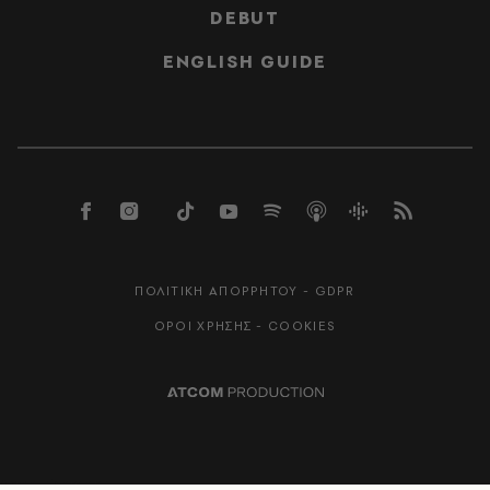
DEBUT
ENGLISH GUIDE
ΠΟΛΙΤΙΚΗ ΑΠΟΡΡΗΤΟΥ - GDPR
ΟΡΟΙ ΧΡΗΣΗΣ - COOKIES