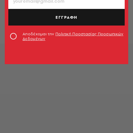
HEALTH & FITNESS
Κορωνοϊός: Τι προβλέπουν οι ειδικοί
για φθινόπωρο και χειμώνα
ΕΓΓΡΑΦΗ
Newsroom
Αποδέχομαι την
Πολιτική Προστασίας Προσωπικών
Δεδομένων