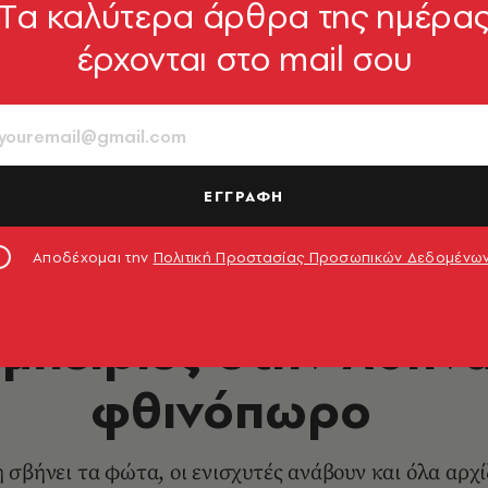
Tα καλύτερα άρθρα της ημέρα
έρχονται στο mail σου
ΕΓΓΡΑΦΗ
Αποδέχομαι την
Πολιτική Προστασίας Προσωπικών Δεδομένω
ΜΟΥΣΙΚΗ
 εμπειρίες στην Αθήνα
φθινόπωρο
 σβήνει τα φώτα, οι ενισχυτές ανάβουν και όλα αρχί