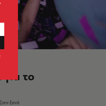
ς
ν
 για το
ζουν ξανά