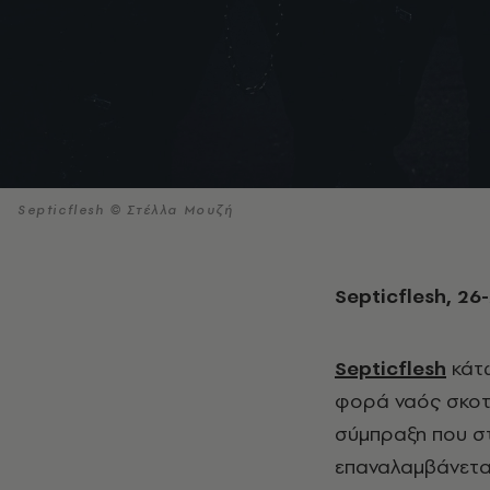
Septicflesh © Στέλλα Μουζή
Septicflesh
, 26
Septicflesh
κάτω
φορά ναός σκοτε
σύμπραξη που στ
επαναλαμβάνεται