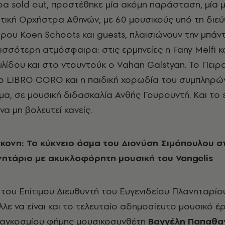
ορα sold out, προστέθηκε μία ακόμη παράσταση, μία 
τική Ορχήστρα Αθηνών, με 60 μουσικούς υπό τη διε
τρου Koen Schoots
και
guests, πλαισιώνουν την μπάντ
σσότερη ατμόσφαιρα: στις ερμηνείες η Fany Melfi κα
ίδου και στο ντουντούκ ο Vahan Galstyan. Το Πειρ
ο LIBRO CORO και η παιδική χορωδία του συμπληρώ
α, σε μουσική διδασκαλία Ανθής Γουρουντή. Και το se
να μη βολευτεί κανείς.
κονη: Το κύκνειο άσμα του Διονύση Σιμόπουλου σ
νητάριο με ακυκλοφόρητη μουσική του Vangelis
 του Επίτιμου Διευθυντή του Ευγενιδείου Πλανηταρί
λε να είναι και το τελευταίο αδημοσίευτο μουσικό έ
 παγκοσμίου φήμης μουσικοσυνθέτη
Βαγγέλη Παπαθα