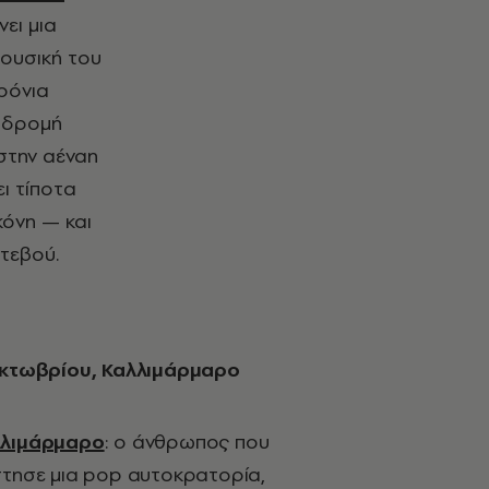
ει μια
ουσική του
χρόνια
ιαδρομή
στην αέναη
ι τίποτα
κόνη — και
τεβού.
Οκτωβρίου, Καλλιμάρμαρο
λλιμάρμαρο
: ο άνθρωπος που
στησε μια pop αυτοκρατορία,