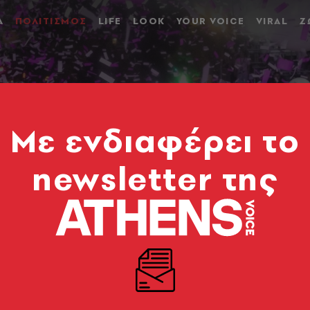
Α
ΠΟΛΙΤΙΣΜΟΣ
LIFE
LOOK
YOUR VOICE
VIRAL
Ζ
Mε ενδιαφέρει το
newsletter της