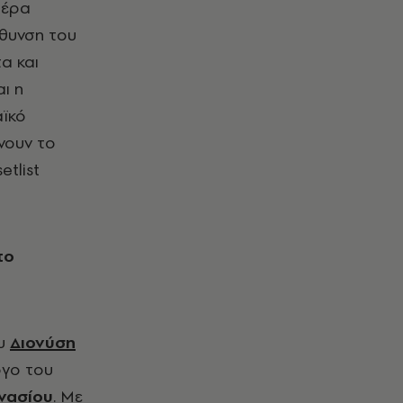
μέρα
ύθυνση του
α και
ι η
αϊκό
νουν το
tlist
το
ου
Διονύση
ργο του
νασίου
. Με