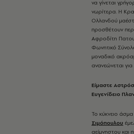
να γίνεται γρήγ
νωρίτερα. Η Κρα
Oλλανδού μαέσ
προσθέτουν περι
Αφροδίτη Πατουλ
Φωνητικό Σύνολ
μοναδικό ακρόαμ
ανανεώνεται για 
Είμαστε Αστρόσ
Ευγενίδειο Πλα
Το κύκνειο άσμα
Σιμόπουλου
έμελ
αείμνηστου και