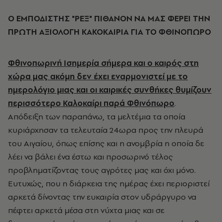
Ο ΕΜΠΟΔΙΣΤΗΣ "ΡΕΞ" ΠΙΘΑΝΟΝ ΝΑ ΜΑΣ ΦΕΡΕΙ ΤΗΝ
ΠΡΩΤΗ ΑΞΙΟΛΟΓΗ ΚΑΚΟΚΑΙΡΙΑ ΓΙΑ ΤΟ ΦΘΙΝΟΠΩΡΟ
Φθινοπωρινή Ισημερία σήμερα και ο καιρός στη
χώρα μας ακόμη δεν έχει εναρμονιστεί με το
ημερολόγιο μιας και οι καιρικές συνθήκες θυμίζουν
περισσότερο Καλοκαίρι παρά Φθινόπωρο
.
Απόδειξη των παραπάνω, τα μελτέμια τα οποία
κυριάρχησαν τα τελευταία 24ωρα προς την πλευρά
του Αιγαίου, όπως επίσης και η ανομβρία η οποία δε
λέει να βάλει ένα έστω και προσωρινό τέλος
προβληματίζοντας τους αγρότες μας και όχι μόνο.
Ευτυχώς, που η διάρκεια της ημέρας έχει περιοριστεί
αρκετά δίνοντας την ευκαιρία στον υδράργυρο να
πέφτει αρκετά μέσα στη νύχτα μιας και σε