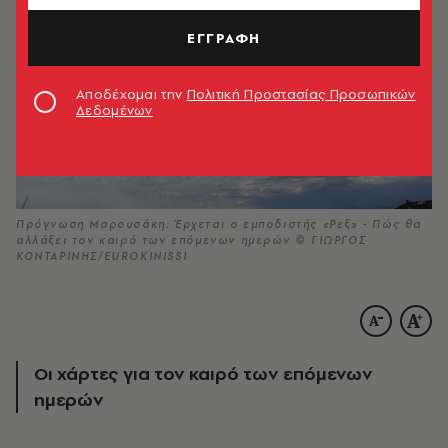
ΕΓΓΡΑΦΗ
Αποδέχομαι την
Πολιτική Προστασίας Προσωπικών
Δεδομένων
Πρόγνωση Μαρουσάκη: Έρχεται ο εμποδιστής «Ρεξ» - Πώς θα
αλλάξει τον καιρό των επόμενων ημερών © ΓΙΩΡΓΟΣ
ΚΟΝΤΑΡΙΝΗΣ/EUROKINISSI
Οι χάρτες για τον καιρό των επόμενων
ημερών