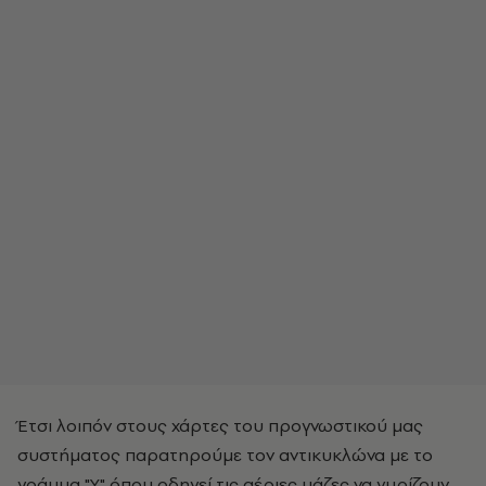
Έτσι λοιπόν στους χάρτες του προγνωστικού μας
συστήματος παρατηρούμε τον αντικυκλώνα με το
γράμμα "Υ" όπου οδηγεί τις αέριες μάζες να γυρίζουν