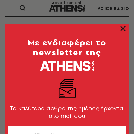
VOICE RADIO
ΕΘΝΙΚΗ ΕΛΛΑΔΟΣ
Mε ενδιαφέρει το
newsletter της
Εθνική Ελλάδος: ποδόσφαιρο, μπάσκετ,
πρόγραμμα, αγώνες, παίκτες, βαθμολογία.
Τελευταία αθλητικά νέα και ειδήσεις από την
Athens Voice
Tα καλύτερα άρθρα της ημέρας έρχονται
ΟΛΑ ΤΑ ΑΡΘΡΑ ΤΟΥ TAG
στο mail σου
ΕΘΝΙΚΗ ΕΛΛΑΔΟΣ