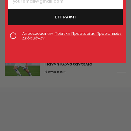
TV & MEDIA
Γκάλοπ εν Βρασμώ: Δίκαιη ή άδικη η
ΕΓΓΡΑΦΗ
απουσία μας από το Μουντιάλ;
Newsroom
Αποδέχομαι την
Πολιτική Προστασίας Προσωπικών
Δεδομένων
ΑΘΛΗΤΙΣΜΟΣ
ΕΠΟ: Η πρώτη αντίδραση της
Ομοσπονδίας για την απόφαση του
Γιάννη Κωνσταντέλια
Newsroom