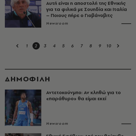
Αυτή είναι η αποστολή της Εθνικής
για τα φιλικά με Σουηδία και Ιταλία
– Ποιους πήρε ο Γιοβάνοβιτς
Newsroom
1
2
3
4
5
6
7
8
9
10
ΔΗΜΟΦΙΛΗ
Αντετοκούνμπο: Αν κληθώ για το
«παράθυρο» θα είμαι εκεί
Newsroom