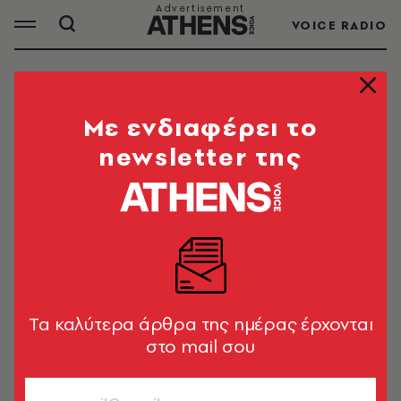
VOICE RADIO
ΕΡΩΤΗΣΕΙΣ
Mε ενδιαφέρει το
newsletter της
ΟΛΑ ΤΑ ΑΡΘΡΑ ΤΟΥ TAG
ΕΡΩΤΗΣΕΙΣ
ΠΟΛΙΤΙΚΗ & ΟΙΚΟΝΟΜΙΑ
Βουλή: 11 υπουργεία απαντούν στο
ΠΑΣΟΚ αν υπάρχουν καταλογισμοί
Tα καλύτερα άρθρα της ημέρας έρχονται
από τη ΕΕ σε βάρος της Ελλάδας
στο mail σου
Newsroom