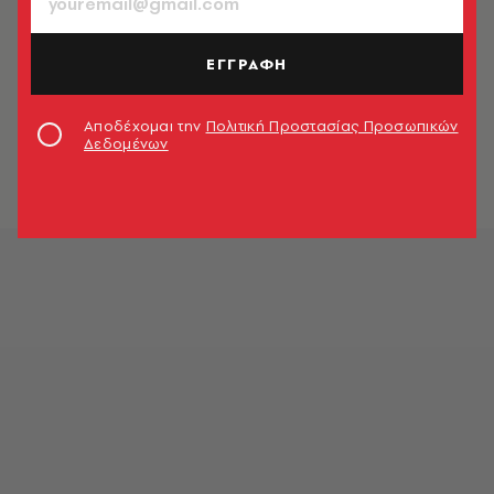
Newsroom
ΕΓΓΡΑΦΗ
ΚΟΣΜΟΣ
Ρώσος αξιωματούχος: «Ένταξη της
Ουκρανίας στο ΝΑΤΟ μπορεί να
Αποδέχομαι την
Πολιτική Προστασίας Προσωπικών
ξεκινήσει Γ' Παγκόσμιο Πόλεμο»
Δεδομένων
Newsroom