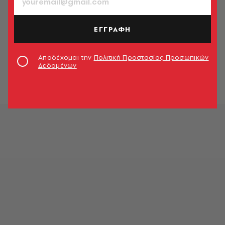
Newsroom
ΕΓΓΡΑΦΗ
ΚΟΣΜΟΣ
Αντόνιο Κόστα: Η Βόρεια Μακεδονία
να αλλάξει το Σύνταγμά της αν
Αποδέχομαι την
Πολιτική Προστασίας Προσωπικών
θέλει να μπει στην ΕΕ
Δεδομένων
Newsroom