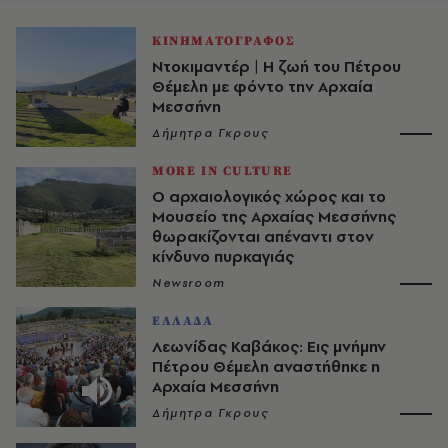
ΚΙΝΗΜΑΤΟΓΡΑΦΟΣ
Ντοκιμαντέρ | Η ζωή του Πέτρου
Θέμελn με φόντο τnν Αρxαία
Μεσσήνn
Δήμητρα Γκρους
MORE IN CULTURE
Ο αρχαιολογικός χώρος και το
Μουσείο της Αρχαίας Μεσσήνης
θωρακίζονται απέναντι στον
κίνδυνο πυρκαγιάς
Newsroom
ΕΛΛΑΔΑ
Λεωνίδας Καβάκος: Εις μνήμην
Πέτρου Θέμελη αναστήθηκε η
Αρχαία Μεσσήνη
Δήμητρα Γκρους