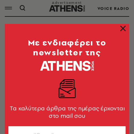
VOICE RADIO
ΑΡΧΑΙΑ ΜΕΣΣΗΝΗ
Mε ενδιαφέρει το
newsletter της
ΟΛΑ ΤΑ ΑΡΘΡΑ ΤΟΥ TAG
ΑΡΧΑΙΑ ΜΕΣΣΗΝΗ
ΜΟΥΣΙΚΗ
Η στιγμή που ο Ορφέας
ξαναβρέθηκε με την Ευρυδίκη του
Tα καλύτερα άρθρα της ημέρας έρχονται
στην Αρχαία Μεσσήνη
στο mail σου
Νίκη - Μαρία Κοσκινά