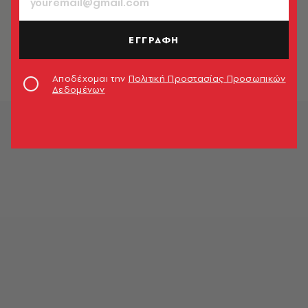
ΜΟΥΣΙΚΗ
Ορφέας και Ευρυδίκη στο Αρχαίο
Θέατρο Μεσσήνης
ΕΓΓΡΑΦΗ
Ανδρόνικος Παπαδάτος
Αποδέχομαι την
Πολιτική Προστασίας Προσωπικών
Δεδομένων