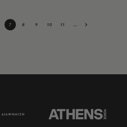
7
8
9
10
11
…
ΔΙΑΦΗΜΙΣΗ