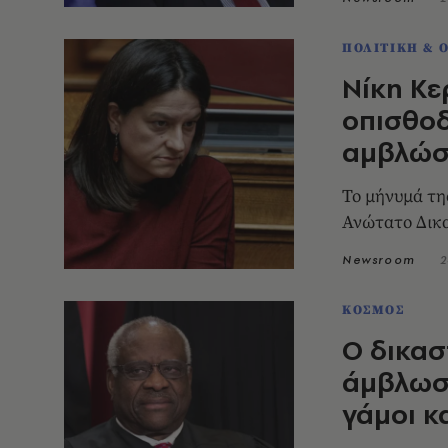
ΠΟΛΙΤΙΚΗ & 
Νίκη Κ
οπισθο
αμβλώσ
Το μήνυμά τη
Ανώτατο Δικ
Newsroom
2
ΚΟΣΜΟΣ
Ο δικασ
άμβλωση
γάμοι κ