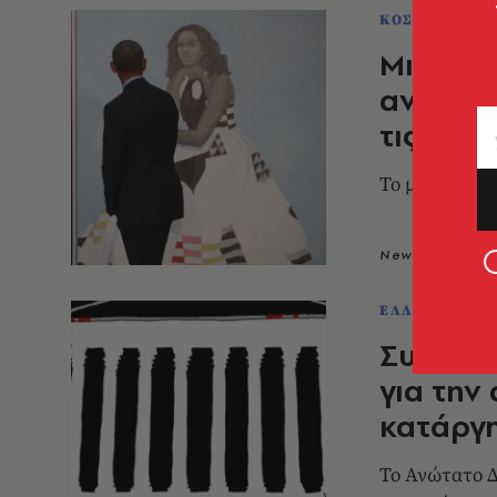
ΚΟΣΜΟΣ
Μισέλ 
ανατρο
τις αμβ
Το μήνυμά τη
Newsroom
2
ΕΛΛΑΔΑ
Συγκλον
για την
κατάργ
Το Ανώτατο Δ