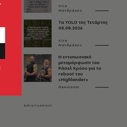
ς
Λίνα
Μανδράκου
Τα YOLO της Τετάρτης
05.08.2026
Λίνα
Μανδράκου
Η εντυπωσιακή
μεταμόρφωση του
ν
Ράσελ Κρόου για το
reboot του
«Highlander»
Newsroom