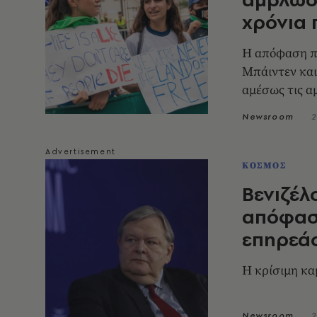
χρόνια 
Η απόφαση πο
Μπάιντεν και ο ρόλος του Τραμπ- Πολιτείες απαγόρευσαν
αμέσως τις α
Newsroom
2
ΚΟΣΜΟΣ
Βενιζέλ
απόφαση
επηρεάσ
Η κρίσιμη κα
Newsroom
2