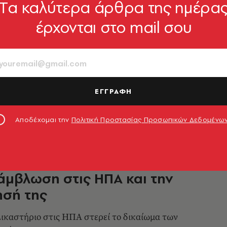
Tα καλύτερα άρθρα της ημέρα
έρχονται στο mail σου
Ομπάμα: Μονόδρομος η
πή της απόφασης που καταργεί
λώσεις στις ΗΠΑ
ς στο Twitter
ΕΓΓΡΑΦΗ
5.06.2022, 11:33
Αποδέχομαι την
Πολιτική Προστασίας Προσωπικών Δεδομένω
ίζει ο Αρκάς με το σκίτσο του
 άμβλωση στις ΗΠΑ και την
ησή της
ικαστήριο στις ΗΠΑ στερεί το δικαίωμα των