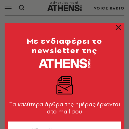
VOICE RADIO
ΑΝΩΤΑΤΟ ΔΙΚΑΣΤΗΡΙΟ
Mε ενδιαφέρει το
newsletter της
ΟΛΑ ΤΑ ΑΡΘΡΑ ΤΟΥ TAG
ΑΝΩΤΑΤΟ ΔΙΚΑΣΤΗΡΙΟ
ΚΟΣΜΟΣ
ΗΠΑ: Το Ανώτατο Δικαστήριο
μπλοκάρει τους περιορισμούς στη
Tα καλύτερα άρθρα της ημέρας έρχονται
χορήγηση χαπιών για την άμβλωση
στο mail σου
Newsroom