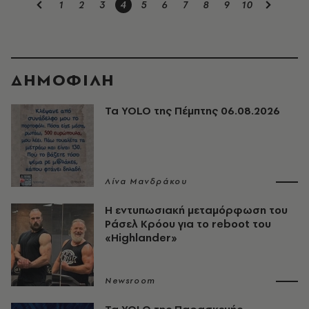
1
2
3
4
5
6
7
8
9
10
ΔΗΜΟΦΙΛΗ
Τα YOLO της Πέμπτης 06.08.2026
Λίνα Μανδράκου
Η εντυπωσιακή μεταμόρφωση του
Ράσελ Κρόου για το reboot του
«Highlander»
Newsroom