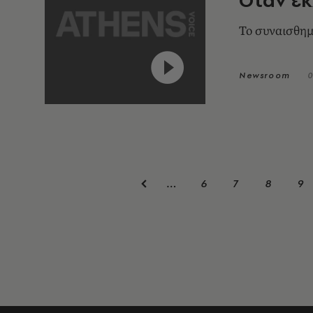
Το συναισθημ
Newsroom
0
6
7
8
9
…