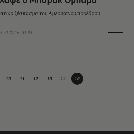
ατικό ξέσπασμα του Αμερικανού προέδρου
5.01.2016, 21:02
10
11
12
13
14
15