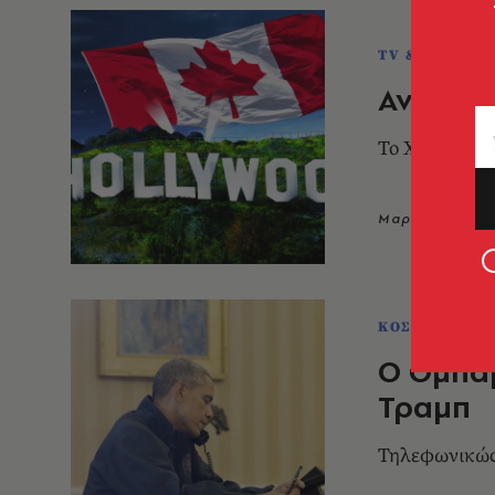
TV & MEDIA
Αντίο, Α
Το Χόλιγουντ
Μαρία Αλεξίου
ΚΟΣΜΟΣ
Ο Ομπά
Τραμπ
Τηλεφωνικώ