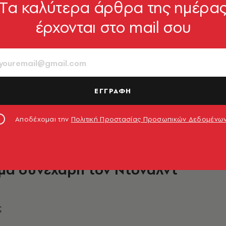
Tα καλύτερα άρθρα της ημέρα
έρχονται στο mail σου
μερική, για πάντα!
 ετοιμάζει βαλίτσες μετά την εκλογή Τραμπ
ΕΓΓΡΑΦΗ
09.11.2016, 18:10
Αποδέχομαι την
Πολιτική Προστασίας Προσωπικών Δεδομένω
μα συνεχάρη τον Ντόναλντ
ς