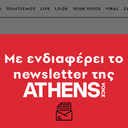
Α
ΠΟΛΙΤΙΣΜΟΣ
LIFE
LOOK
YOUR VOICE
VIRAL
Ζ
Mε ενδιαφέρει το
newsletter της