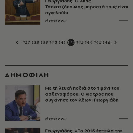
Γεωργιάδης: O Άκης
Τσοχατζόπουλος μπροστά τους είναι
αγγελούδι
Newsroom
137
138
139
140
141
142
143
144
145
146
ΔΗΜΟΦΙΛΗ
Με τη λευκή ποδιά στο τιμόνι του
ασθενοφόρου: Ο γιατρός που
συγκίνησε τον Άδωνι Γεωργιάδη
Newsroom
Γεωργιάδης: «Το 2015 έστειλα την