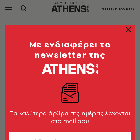
VOICE RADIO
ΑΔΩΝΙΣ ΓΕΩΡΓΙΑΔΗΣ
Mε ενδιαφέρει το
newsletter της
Ο Άδωνις Γεωργιάδης είναι πολιτικός. Από το
2012 εκλέγεται με τη Νέα Δημοκρατία και από
το 2019 είναι Υπουργός Ανάπτυξης και
Επενδύσεων.
Tα καλύτερα άρθρα της ημέρας έρχονται
ΟΛΑ ΤΑ ΑΡΘΡΑ ΤΟΥ TAG
στο mail σου
ΑΔΩΝΙΣ ΓΕΩΡΓΙΑΔΗΣ