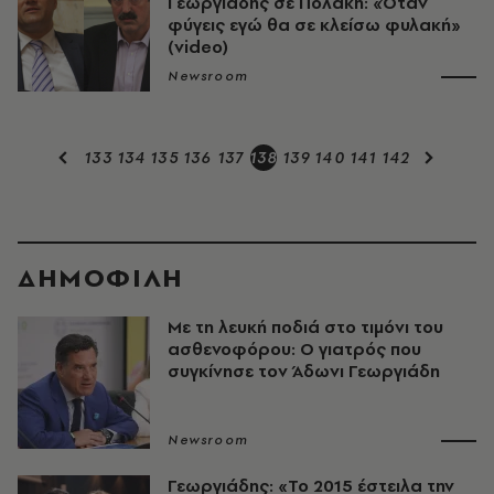
Γεωργιάδης σε Πολάκη: «Όταν
φύγεις εγώ θα σε κλείσω φυλακή»
(video)
Newsroom
133
134
135
136
137
138
139
140
141
142
ΔΗΜΟΦΙΛΗ
Με τη λευκή ποδιά στο τιμόνι του
ασθενοφόρου: Ο γιατρός που
συγκίνησε τον Άδωνι Γεωργιάδη
Newsroom
Γεωργιάδης: «Το 2015 έστειλα την