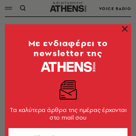
VOICE RADIO
ΑΔΩΝΙΣ ΓΕΩΡΓΙΑΔΗΣ
Mε ενδιαφέρει το
newsletter της
Ο Άδωνις Γεωργιάδης είναι πολιτικός. Από το
2012 εκλέγεται με τη Νέα Δημοκρατία και από
το 2019 είναι Υπουργός Ανάπτυξης και
Επενδύσεων.
Tα καλύτερα άρθρα της ημέρας έρχονται
ΟΛΑ ΤΑ ΑΡΘΡΑ ΤΟΥ TAG
στο mail σου
ΑΔΩΝΙΣ ΓΕΩΡΓΙΑΔΗΣ