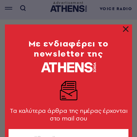
VOICE RADIO
ΘΕΜΑΤΑ
Το τραγούδι του Σαββάτου
Mε ενδιαφέρει το
22.05.2021 από τον Athens Voice
newsletter της
102.5
Florence + The Machine - Call Me Cruella
A.V. Team
22.05.2021, 10:46
1’ ΔΙΑΒΑΣΜΑ
Tα καλύτερα άρθρα της ημέρας έρχονται
στο mail σου