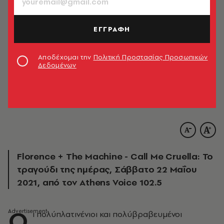
ΕΓΓΡΑΦΗ
Αποδέχομαι την
Πολιτική Προστασίας Προσωπικών
Δεδομένων
Florence + The Machine - Call Me Cruella: Το
τραγούδι της ημέρας, Σάββατο 22 Μαΐου
2021, από τον Athens Voice 102.5
O
ι πολύπλατινένιοι και πολύβραβευμένοι