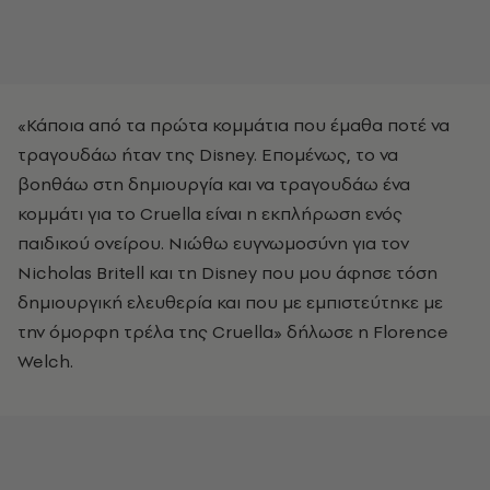
«Κάποια από τα πρώτα κομμάτια που έμαθα ποτέ να
τραγουδάω ήταν της Disney. Επομένως, το να
βοηθάω στη δημιουργία και να τραγουδάω ένα
κομμάτι για το Cruella είναι η εκπλήρωση ενός
παιδικού ονείρου. Νιώθω ευγνωμoσύνη για τον
Nicholas Britell και τη Disney που μου άφησε τόση
δημιουργική ελευθερία και που με εμπιστεύτηκε με
την όμορφη τρέλα της Cruella» δήλωσε η Florence
Welch.