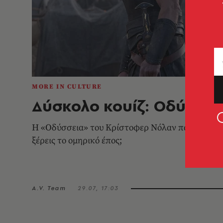
MORE IN CULTURE
Δύσκολο κουίζ: Οδύσσει
Η «Οδύσσεια» του Κρίστοφερ Νόλαν παίζει παντ
ξέρεις το ομηρικό έπος;
A.V. Team
29.07, 17:03