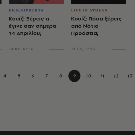
ΕΠΙΚΑΙΡΟΤΗΤΑ
LIFE IN ATHENS
Κουίζ: Ξέρεις τι
Κουίζ: Πόσα ξέρεις
ά
έγινε σαν σήμερα
από Νότια
14 Απριλίου;
Προάστια;
14.04, 07:10
13.04, 11:39
4
5
6
7
8
9
10
11
12
13