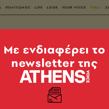
Α
ΠΟΛΙΤΙΣΜΟΣ
LIFE
LOOK
YOUR VOICE
VIRAL
Ζ
Mε ενδιαφέρει το
newsletter της