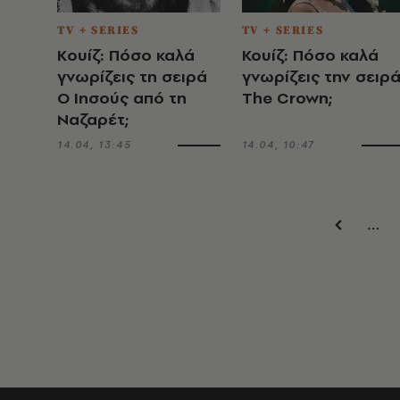
TV + SERIES
TV + SERIES
Κουίζ: Πόσο καλά
Koυίζ: Πόσο καλά
γνωρίζεις τη σειρά
γνωρίζεις την σειρ
Ο Ιησούς από τη
The Crown;
Ναζαρέτ;
14.04, 13:45
14.04, 10:47
…