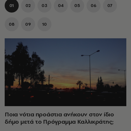
01
02
03
04
05
06
07
08
09
10
Ποια νότια προάστια ανήκουν στον ίδιο
δήμο μετά το Πρόγραμμα Καλλικράτης;