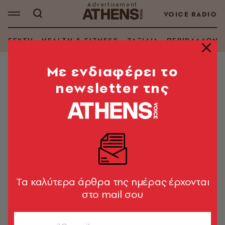
VOICE RADIO
ΓΕΥΣΗ
HEALTH & FITNESS
ΤΑΞΙΔΙΑ
ΠΕΡΙΒΑΛΛΟΝ
Mε ενδιαφέρει το
newsletter της
LIFE IN ATHENS
Κουίζ: Πόσα ξέρεις από Νότια
Προάστια;
Ξέρεις ποια είναι και ξέρεις ότι κοντά τους υπάρχει
θάλασσα. Τα πιο ψαγμένα τα ξέρεις;
Νικολέττα Σταμάτη
Tα καλύτερα άρθρα της ημέρας έρχονται
στο mail σου