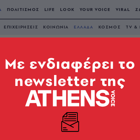
Α
ΠΟΛΙΤΙΣΜΟΣ
LIFE
LOOK
YOUR VOICE
VIRAL
Ζ
ΕΠΙΧΕΙΡΗΣΕΙΣ
ΚΟΙΝΩΝΙΑ
ΕΛΛΑΔΑ
ΚΟΣΜΟΣ
TV &
Mε ενδιαφέρει το
newsletter της
ρετικό «άνοιγμα» τω
 ερωτήσεις