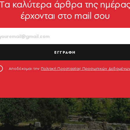
Tα καλύτερα άρθρα της ημέρα
έρχονται στο mail σου
ΕΓΓΡΑΦΗ
Αποδέχομαι την
Πολιτική Προστασίας Προσωπικών Δεδομένω