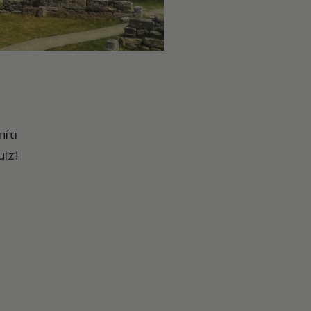
ίτι
uiz!