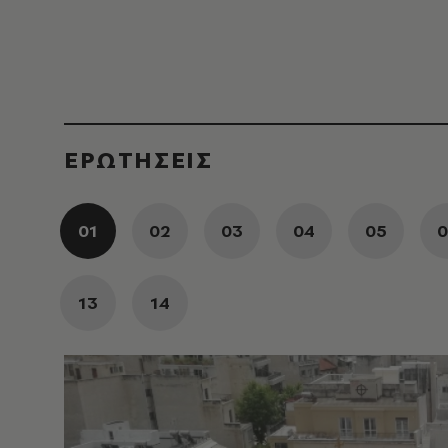
ΕΡΩΤΗΣΕΙΣ
01
02
03
04
05
0
13
14