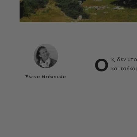
Ο
κ, δεν μπ
και τσέκα
Έλενα Ντάκουλα