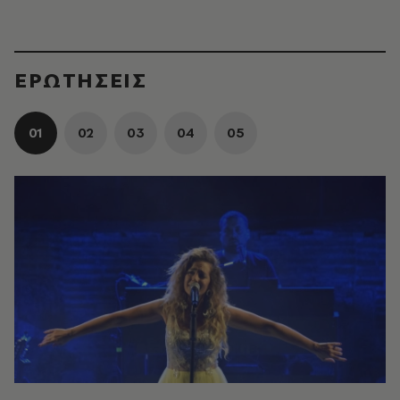
ΕΡΩΤΗΣΕΙΣ
01
02
03
04
05