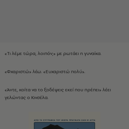
«Τι λέμε τώρα, λοιπόν;» με ρωτάει η γυναίκα.
«Φχαριστώ» λέω. «Ευχαριστώ πολύ».
«Άντε, κοίτα να το ξοδέψεις εκεί που πρέπει» λέει
γελώντας ο Κινσέλα.