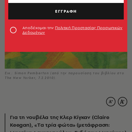
ΕΓΓΡΑΦΗ
Αποδέχομαι την
Πολιτική Προστασίας Προσωπικών
Δεδομένων
Εικ.: Simon Pemberton (από την παρουσίαση του βιβλίου στο
The New Yorker, 7.2.2010).
Για τη νουβέλα της Κλερ Κίγκαν (Claire
Keegan), «Τα τρία φώτα» (μετάφραση: