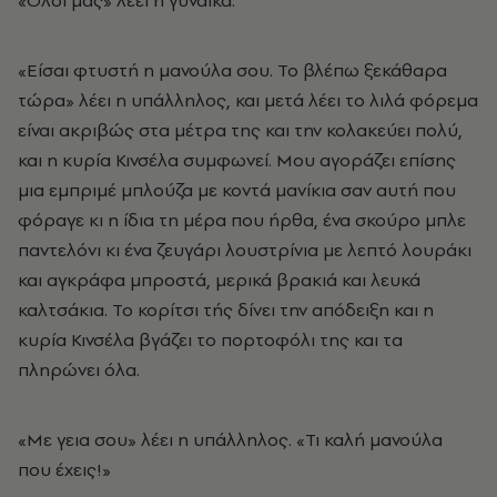
«Όλοι μας» λέει η γυναίκα.
«Είσαι φτυστή η μανούλα σου. Το βλέπω ξεκάθαρα
τώρα» λέει η υπάλληλος, και μετά λέει το λιλά φόρεμα
είναι ακριβώς στα μέτρα της και την κολακεύει πολύ,
και η κυρία Κινσέλα συμφωνεί. Μου αγοράζει επίσης
μια εμπριμέ μπλούζα με κοντά μανίκια σαν αυτή που
φόραγε κι η ίδια τη μέρα που ήρθα, ένα σκούρο μπλε
παντελόνι κι ένα ζευγάρι λουστρίνια με λεπτό λουράκι
και αγκράφα μπροστά, μερικά βρακιά και λευκά
καλτσάκια. Το κορίτσι τής δίνει την απόδειξη και η
κυρία Κινσέλα βγάζει το πορτοφόλι της και τα
πληρώνει όλα.
«Με γεια σου» λέει η υπάλληλος. «Τι καλή μανούλα
που έχεις!»