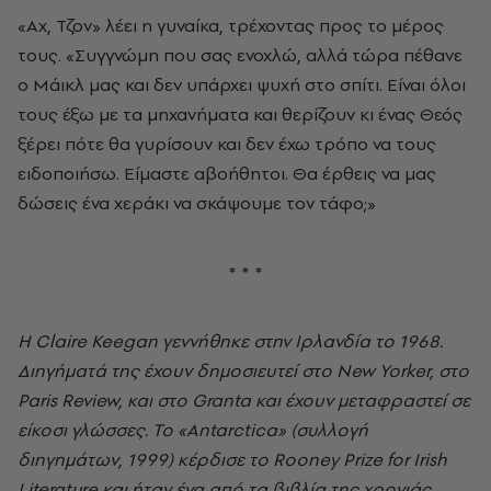
«Αχ, Τζον» λέει η γυναίκα, τρέχοντας προς το μέρος
τους. «Συγγνώμη που σας ενοχλώ, αλλά τώρα πέθανε
ο Μάικλ μας και δεν υπάρχει ψυχή στο σπίτι. Είναι όλοι
τους έξω με τα μηχανήματα και θερίζουν κι ένας Θεός
ξέρει πότε θα γυρίσουν και δεν έχω τρόπο να τους
ειδοποιήσω. Είμαστε αβοή­θητοι. Θα έρθεις να μας
δώσεις ένα χεράκι να σκάψουμε τον τάφο;»
* * *
Η Claire Keegan γεννήθηκε στην Ιρλανδία το 1968.
Διηγήματά της έχουν δημοσιευτεί στο New Yorker, στο
Paris Review, και στο Granta και έχουν μεταφραστεί σε
είκοσι γλώσσες. Το «Antarctica» (συλλογή
διηγημάτων, 1999) κέρδισε το Rooney Prize for Irish
Literature και ήταν ένα από τα βιβλία της χρονιάς