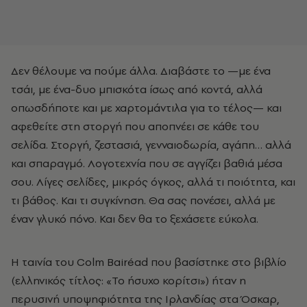
Δεν θέλουμε να πούμε άλλα. Διαβάστε το —με ένα
τσάι, με ένα-δυο μπισκότα ίσως από κοντά, αλλά
οπωσδήποτε και με χαρτομάντιλα για το τέλος— και
αφεθείτε στη στοργή που αποπνέει σε κάθε του
σελίδα. Στοργή, ζεστασιά, γενναιοδωρία, αγάπη… αλλά
και σπαραγμό. Λογοτεχνία που σε αγγίζει βαθιά μέσα
σου. Λίγες σελίδες, μικρός όγκος, αλλά τι ποιότητα, και
τι βάθος. Και τι συγκίνηση. Θα σας πονέσει, αλλά με
έναν γλυκό πόνο. Και δεν θα το ξεχάσετε εύκολα.
Η ταινία του Colm Bairéad που βασίστηκε στο βιβλίο
(ελληνικός τίτλος: «Το ήσυχο κορίτσι») ήταν η
περυσινή υποψηφιότητα της Ιρλανδίας στα Όσκαρ,