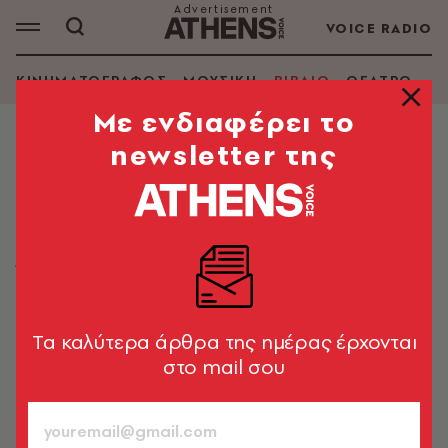
VOICE RADIO
ΚΙΝΗΜΑΤΟΓΡΑΦΟΣ
ΜΟΥΣΙΚΗ
ΒΙΒΛΙΟ
ΘΕΑΤΡΟ - Ο
Mε ενδιαφέρει το
newsletter της
ΒΙΒΛΙΟ
Claire Keegan, «Τα τρία φώτα»:
Αγάπη και σπαραγμός
Ένα σύγχρονο κλασικό βιβλίο — μια σπαρακτική
ιστορία για τα παιδικά χρόνια, την απώλεια, και πάνω
απ’ όλα την αγάπη
Tα καλύτερα άρθρα της ημέρας έρχονται
στο mail σου
Κυριάκος Αθανασιάδης
28.04.2023, 08:11
5’ ΔΙΑΒΑΣΜΑ