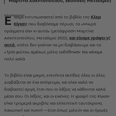
Μαρτίνα Ασκητοπούλου, Εκδόσεις Μεταίχμιο)
Ε
ίχαμε εντυπωσιαστεί από το βιβλίο της
Κλερ
Κίγκαν
που διαβάσαμε πέρυσι, τα «Μικρά
πράγματα σαν κι αυτά» (μετάφραση Μαρτίνα
Ασκητοπούλου, Μεταίχμιο 2022),
και είχαμε γράψει γι’
αυτό
, οπότε δεν γινόταν να μη διαβάσουμε και τα
«Τρία φώτα» αμέσως μόλις εκδόθηκαν. Και κάναμε
πολύ καλά.
Το βιβλίο είναι μικρό, ενενήντα σελίδες όλες κι όλες.
Διαβάζεται σε ένα απόγευμα, και είναι καλό να
διαβαστεί αργά, έτσι που οι λέξεις να κάθονται καλά
μέσα σου. Οι λέξεις, και οι εικόνες. Η γραφή της Κίγκαν
είναι τρομερά ακριβής και ελλειπτική ταυτόχρονα,
λακωνική και πυκνή —έτσι όπως μιλούν και οι ήρωές