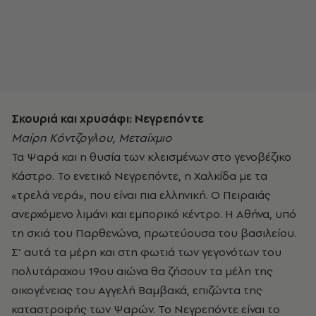
Σκουριά και χρυσάφι: Νεγρεπόντε
Μαίρη Κόντζογλου, Μεταίχμιο
Τα Ψαρά και η θυσία των κλεισμένων στο γενοβέζικο
Κάστρο. Το ενετικό Νεγρεπόντε, η Χαλκίδα µε τα
«τρελά νερά», που είναι πια ελληνική. Ο Πειραιάς
ανερχόμενο λιμάνι και εμπορικό κέντρο. Η Αθήνα, υπό
τη σκιά του Παρθενώνα, πρωτεύουσα του βασιλείου.
Σ’ αυτά τα μέρη και στη φωτιά των γεγονότων του
πολυτάραχου 19ου αιώνα θα ζήσουν τα µέλη της
οικογένειας του Αγγελή Βαµβακά, επιζώντα της
καταστροφής των Ψαρών. Το Νεγρεπόντε είναι το