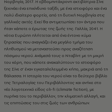
Νορβηγία, 2017. Η εβδομηντάχρονη ακτιβίστρια Σίνε
ξεκινάει ένα επικίνδυνο ταξίδι, με ένα ιστιοφόρο και ένα
πολύ ιδιαίτερο φορτίο, από τη δυτική Νορβηγία στις
γαλλικές ακτές. Εκεί θα αντιμετωπίσει τον άντρα που
ήταν κάποτε ο έρωτας της ζωής της. Γαλλία, 2041. Η
νότια Ευρώπη πλήττεται από ένα έντονο κύμα
ξηρασίας που αναγκάζει ένα μεγάλο τμήμα του
πληθυσμού να μεταναστεύσει προς αναζήτηση
πόσιμου νερού. Ανάμεσά τους ο Νταβίντ με τη μικρή
του κόρη, που κάποτε ανακαλύπτουν το ιστιοφόρο
της Σίνε σ’ έναν εγκαταλελειμμένο κήπο, μακριά από τη
θάλασσα. Η Ιστορία του νερού είναι το δεύτερο βιβλίο
της Τετραλογίας του Περιβάλλοντος και ανήκε στο
νέο λογοτεχνικό είδος cli-fi (climate fiction), με
πυρήνα του το περιβάλλον, την κλιματική αλλαγή, και
τις επιπτώσεις του στις ζωές των ανθρώπων.