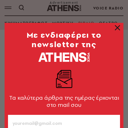
VOICE RADIO
ΚΙΝΗΜΑΤΟΓΡΑΦΟΣ
ΜΟΥΣΙΚΗ
ΒΙΒΛΙΟ
ΘΕΑΤΡΟ - Ο
Mε ενδιαφέρει το
newsletter της
ΒΙΒΛΙΟ
Summer time: Εσύ τι θα διαβάσεις
αυτό το καλοκαίρι;
Μάθαμε τις νέες κυκλοφορίες στις προθήκες των
βιβλιοπωλείων από τους εκδοτικούς οίκους
Tα καλύτερα άρθρα της ημέρας έρχονται
Στέφανος Τσιτσόπουλος
746
στο mail σου
ΤΕΥΧΟΣ
25.06.2020, 18:43
20’ ΔΙΑΒΑΣΜΑ