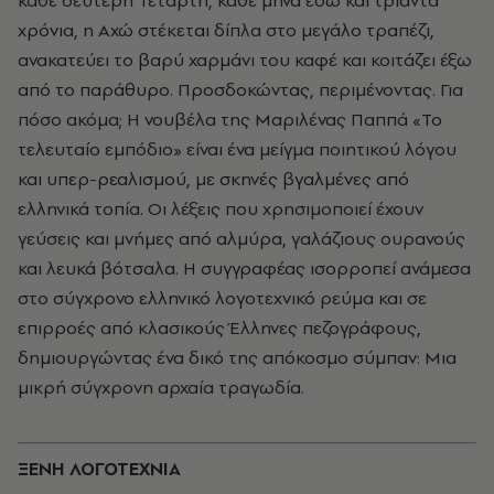
κάθε δεύτερη Τετάρτη, κάθε μήνα εδώ και τριάντα
χρόνια, η Αχώ στέκεται δίπλα στο μεγάλο τραπέζι,
ανακατεύει το βαρύ χαρμάνι του καφέ και κοιτάζει έξω
από το παράθυρο. Προσδοκώντας, περιμένοντας. Για
πόσο ακόμα; Η νουβέλα της Μαριλένας Παππά «Το
τελευταίο εμπόδιο» είναι ένα μείγμα ποιητικού λόγου
και υπερ-ρεαλισμού, με σκηνές βγαλμένες από
ελληνικά τοπία. Οι λέξεις που χρησιμοποιεί έχουν
γεύσεις και μνήμες από αλμύρα, γαλάζιους ουρανούς
και λευκά βότσαλα. Η συγγραφέας ισορροπεί ανάμεσα
στο σύγχρονο ελληνικό λογοτεχνικό ρεύμα και σε
επιρροές από κλασικούς Έλληνες πεζογράφους,
δημιουργώντας ένα δικό της απόκοσμο σύμπαν: Μια
μικρή σύγχρονη αρχαία τραγωδία.
ΞΕΝΗ ΛΟΓΟΤΕΧΝΙΑ