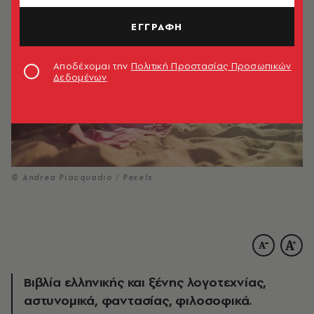
ΕΓΓΡΑΦΗ
Αποδέχομαι την
Πολιτική Προστασίας Προσωπικών
Δεδομένων
© Andrea Piacquadio / Pexels
Βιβλία ελληνικής και ξένης λογοτεχνίας,
αστυνομικά, φαντασίας, φιλοσοφικά.