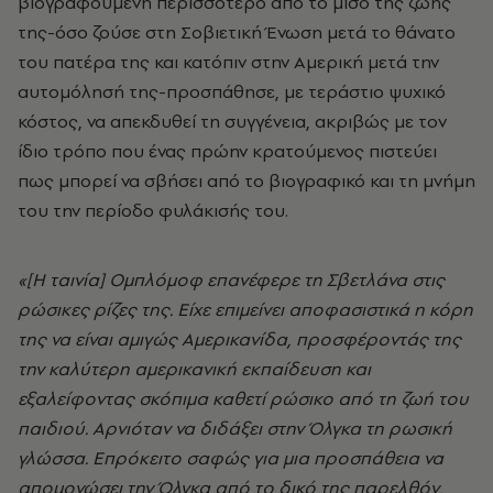
βιογραφούμενη περισσότερο από το μισό της ζωής
της-όσο ζούσε στη Σοβιετική Ένωση μετά το θάνατο
του πατέρα της και κατόπιν στην Αμερική μετά την
αυτομόλησή της-προσπάθησε, με τεράστιο ψυχικό
κόστος, να απεκδυθεί τη συγγένεια, ακριβώς με τον
ίδιο τρόπο που ένας πρώην κρατούμενος πιστεύει
πως μπορεί να σβήσει από το βιογραφικό και τη μνήμη
του την περίοδο φυλάκισής του.
«[H ταινία] Ομπλόμοφ επανέφερε τη Σβετλάνα στις
ρώσικες ρίζες της. Είχε επιμείνει αποφασιστικά η κόρη
της να είναι αμιγώς Αμερικανίδα, προσφέροντάς της
την καλύτερη αμερικανική εκπαίδευση και
εξαλείφοντας σκόπιμα καθετί ρώσικο από τη ζωή του
παιδιού. Αρνιόταν να διδάξει στην Όλγκα τη ρωσική
γλώσσα. Επρόκειτο σαφώς για μια προσπάθεια να
απομονώσει την Όλγκα από το δικό της παρελθόν,