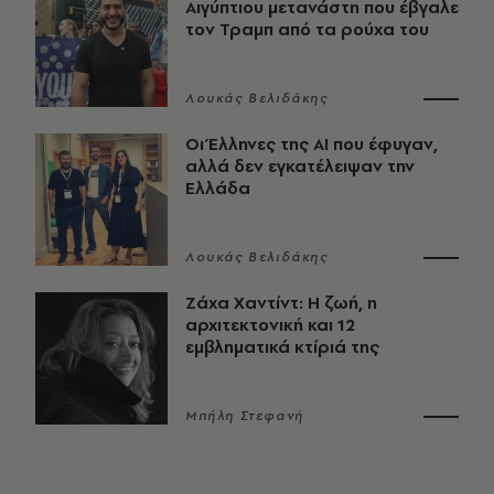
Αιγύπτιου μετανάστη που έβγαλε
τον Τραμπ από τα ρούχα του
Λουκάς Βελιδάκης
Οι Έλληνες της ΑΙ που έφυγαν,
αλλά δεν εγκατέλειψαν την
Ελλάδα
Λουκάς Βελιδάκης
Ζάχα Χαντίντ: Η ζωή, η
αρχιτεκτονική και 12
εμβληματικά κτίριά της
Μπήλη Στεφανή