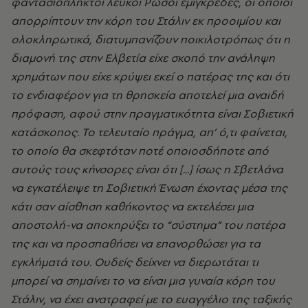
φαντασιόπληκτοι λευκοί Ρώσοι εμιγκρέδες, οι οποίοι
απορρίπτουν την κόρη του Στάλιν εκ προοιμίου και
ολοκληρωτικά, διατυμπανίζουν ποικιλοτρόπως ότι η
διαμονή της στην Ελβετία είχε σκοπό την ανάληψη
χρημάτων που είχε κρύψει εκεί ο πατέρας της και ότι
το ενδιαφέρον για τη θρησκεία αποτελεί μια αναιδή
πρόφαση, αφού στην πραγματικότητα είναι Σοβιετική
κατάσκοπος. Το τελευταίο πράγμα, απ’ ό,τι φαίνεται,
το οποίο θα σκεφτόταν ποτέ οποιoσδήποτε από
αυτούς τους κήνσορες είναι ότι [...] ίσως η Σβετλάνα
να εγκατέλειψε τη Σοβιετική Ένωση έχοντας μέσα της
κάτι σαν αίσθηση καθήκοντος να εκτελέσει μια
αποστολή-να αποκηρύξει το “σύστημα” του πατέρα
της και να προσπαθήσει να επανορθώσει για τα
εγκλήματά του. Ουδείς δείχνει να διερωτάται τι
μπορεί να σημαίνει το να είναι μια γυναία κόρη του
Στάλιν, να έχει ανατραφεί με το ευαγγέλιο της ταξικής