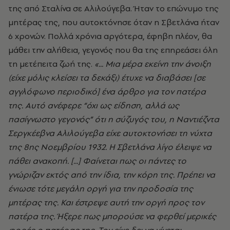
της από Σταλίνα σε Αλιλούγεβα. Ήταν το επώνυμο της
μητέρας της, που αυτοκτόνησε όταν η Σβετλάνα ήταν
6 χρονών. Πολλά χρόνια αργότερα, έφηβη πλέον, θα
μάθει την αλήθεια, γεγονός που θα της επηρεάσει όλη
τη μετέπειτα ζωή της.
«... Μια μέρα εκείνη την άνοιξη
(είχε μόλις κλείσει τα δεκάξι) έτυχε να διαβάσει [σε
αγγλόφωνο περιοδικό] ένα άρθρο για τον πατέρα
της. Αυτό ανέφερε “όχι ως είδηση, αλλά ως
πασίγνωστο γεγονός” ότι η σύζυγός του, η Ναντιέζντα
Σεργκέεβνα Αλιλούγεβα είχε αυτοκτονήσει τη νύχτα
της 8ης Νοεμβρίου 1932. Η Σβετλάνα λίγο έλειψε να
πάθει ανακοπή. [...] Φαίνεται πως οι πάντες το
γνώριζαν εκτός από την ίδια, την κόρη της. Πρέπει να
ένιωσε τότε μεγάλη οργή για την προδοσία της
μητέρας της. Και έστρεψε αυτή την οργή προς τον
πατέρα της. Ήξερε πως μπορούσε να φερθεί μερικές