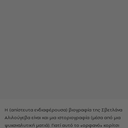
H (απίστευτα ενδιαφέρουσα) βιογραφία της Σβετλάνα
Αλιλούγεβα είναι και μια ιστοριογραφία (μέσα από μια
ψυχαναλυτική ματιά). Γιατί αυτό το «ορφανό» κορίτσι