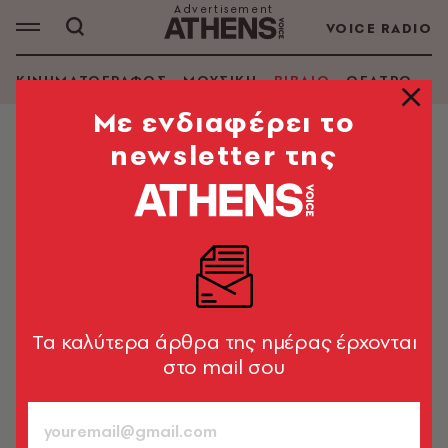
VOICE RADIO
ΚΙΝΗΜΑΤΟΓΡΑΦΟΣ
ΜΟΥΣΙΚΗ
ΒΙΒΛΙΟ
ΘΕΑΤΡΟ - Ο
Mε ενδιαφέρει το
newsletter της
ΒΙΒΛΙΟ
Η κόρη του Στάλιν
Η απίστευτη ζωή της Σβετλάνα Αλιλούγεβα
Δημήτρης Μαστρογιαννίτης
15.08.2017, 11:19
3’ ΔΙΑΒΑΣΜΑ
Tα καλύτερα άρθρα της ημέρας έρχονται
στο mail σου