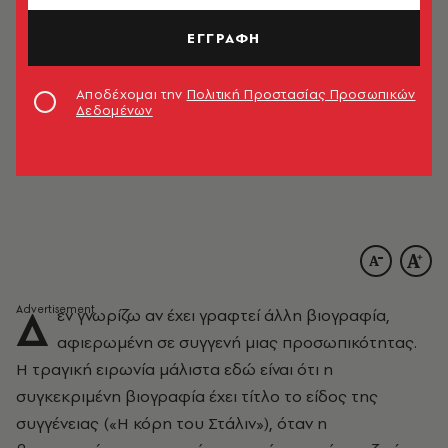
ΕΓΓΡΑΦΗ
Αποδέχομαι την
Πολιτική Προστασίας Προσωπικών
Δεδομένων
WIKIMEDIA COMMONS
Δ
εν γνωρίζω αν έχει γραφτεί άλλη βιογραφία,
αφιερωμένη σε συγγενή μιας προσωπικότητας.
Η τραγική ειρωνία μάλιστα εδώ είναι ότι η
συγκεκριμένη βιογραφία έχει τίτλο το είδος της
συγγένειας («Η κόρη του Στάλιν»), όταν η