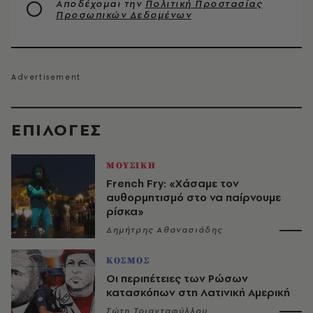
Αποδέχομαι την
Πολιτική Προστασίας
Προσωπικών Δεδομένων
EΠΙΛΟΓΈΣ
ΜΟΥΣΙΚΗ
French Fry: «Χάσαμε τον
αυθορμητισμό στο να παίρνουμε
ρίσκα»
Δημήτρης Αθανασιάδης
ΚΟΣΜΟΣ
Οι περιπέτειες των Ρώσων
κατασκόπων στη Λατινική Αμερική
Σώτη Τριανταφύλλου