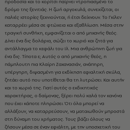
προδοσία και το κορίτσι παίρνει ντροπιασμένο το
δρόμο της ξενιτιάς. Η ζωή αργοκυλά, συνεχίζεται, οι
παλιές ιστορίες ξεχνιούνται, ή έτσι δείχνουν. Το Γκίλεν
καταρρέει μέσα σε φτώχεια και εξαθλίωση. Μέσα στην
τραγική συνθήκη, εμφανίζεται ο από μηχανής θεός.
Δίνει ένα δις δολάρια, σώζει το χωριό και ζητά για
αντάλλαγμα το κεφάλι του Ιλ. Μια ανθρώπινη ζωή για
ένα δις. Τίποτα ε; Αυτός ο από μηχανής θεός, η
πάμπλουτη πια Κλαίρη Ζαχανασιάν, ανάπηρη,
υπέργηρη, διψασμένη για εκδίκηση εφιαλτική σκύλα,
ζητάει αυτό που υποτίθεται θα τη λυτρώσει. Και αυτήν
και το χωριό της. Γιατί αυτός ο εκδικητικός
χαρακτήρας, ο δαίμονας, ξέρει πολύ καλά τον κανόνα
που έχει κάποτε πληρώσει. Ότι όλα μπορεί να
αλλάξουν, να καταρρεύσουν, να ματαιωθούν μπροστά
στη δύναμη του χρήματος. Τους βάζει όλους να
ζήσουν μέσα σε έναν εφιάλτη, με την υποσχετική του