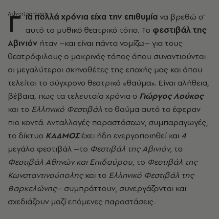
Γ
ια πολλά χρόνια είχα την επιθυμία
να βρεθώ σ’
αυτό το μυθικό θεατρικό τόπο. Το
φεστιβάλ της
Αβινιόν
ήταν –και είναι πάντα νομίζω– για τους
θεατρόφιλους ο μακρινός τόπος όπου συναντιούνται
οι μεγαλύτεροι σκηνοθέτες της εποχής μας και όπου
τελείται το σύγχρονο θεατρικό «θαύμα». Είναι αλήθεια,
βέβαια, πως τα τελευταία χρόνια ο
Γιώργος Λούκος
και το
Ελληνικό Φεστιβάλ
το θαύμα αυτό το έφεραν
πιο κοντά. Ανταλλαγές παραστάσεων, συμπαραγωγές,
το δίκτυο
ΚΑΔΜΟΣ
έχει ήδη ενεργοποιηθεί και
4
μεγάλα φεστιβάλ –το
Φεστιβάλ της Αβινιόν
, το
Φεστιβάλ Αθηνών και Επιδαύρου
, το
Φεστιβάλ της
Κωνσταντινούπολης
και το
Ελληνικό Φεστιβάλ της
Βαρκελώνης
– συμπράττουν, συνεργάζονται και
σχεδιάζουν μαζί επόμενες παραστάσεις.