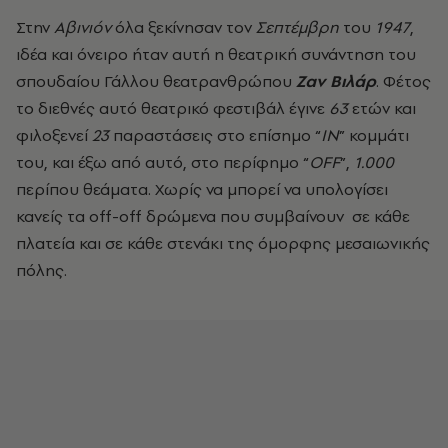
Στην
Αβινιόν
όλα ξεκίνησαν τον
Σεπτέμβρη
του
1947
,
ιδέα και όνειρο ήταν αυτή η θεατρική συνάντηση του
σπουδαίου Γάλλου θεατρανθρώπου
Ζαν Βιλάρ
. Φέτος
το διεθνές αυτό θεατρικό φεστιβάλ έγινε
63
ετών και
φιλοξενεί
23
παραστάσεις στο επίσημο “
ΙΝ
” κομμάτι
του, και έξω από αυτό, στο περίφημο “
ΟFF
”,
1.000
περίπου θεάματα. Χωρίς να μπορεί να υπολογίσει
κανείς τα off-off δρώμενα που συμβαίνουν σε κάθε
πλατεία και σε κάθε στενάκι της όμορφης μεσαιωνικής
πόλης.