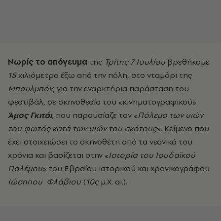
Νωρίς το απόγευμα
της
Τρίτης 7 Ιουλίου
βρεθήκαμε
15
χιλιόμετρα έξω από την πόλη, στο νταμάρι της
Μπουλμπόν
, για την εναρκτήρια παράσταση του
φεστιβάλ, σε σκηνοθεσία του «κινηματογραφικού»
Άμος Γκιτάι
,
που παρουσίαζε τον «
Πόλεμο των υιών
του φωτός κατά των υιών του σκότους
». Κείμενο που
έχει στοιχειώσει το σκηνοθέτη από τα νεανικά του
χρόνια και βασίζεται στην «
Ιστορία του Ιουδαϊκού
Πολέμου
» του Εβραίου ιστορικού και χρονικογράφου
Ιώσηπου Φλάβιου
(
10ς
μ.Χ. αι.).