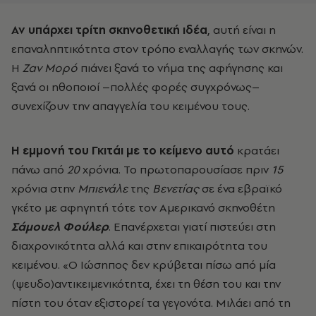
Αν υπάρχει τρίτη σκηνοθετική ιδέα
, αυτή είναι η
επαναληπτικότητα στον τρόπο εναλλαγής των σκηνών.
Η
Ζαν Μορό
πιάνει ξανά το νήμα της αφήγησης και
ξανά οι ηθοποιοί –πολλές φορές συγχρόνως–
συνεχίζουν την απαγγελία του κειμένου τους.
Η εμμονή του Γκιτάι με το κείμενο αυτό
κρατάει
πάνω από
20
χρόνια. Το πρωτοπαρουσίασε πριν
15
χρόνια στην
Μπιενάλε
της
Βενετίας
σε ένα εβραϊκό
γκέτο με αφηγητή τότε τον Αμερικανό σκηνοθέτη
Σάμουελ Φούλερ
. Επανέρχεται γιατί πιστεύει στη
διαχρονικότητα αλλά και στην επικαιρότητα του
κειμένου. «Ο Ιώσηπος δεν κρύβεται πίσω από μία
(ψευδο)αντικειμενικότητα, έχει τη θέση του και την
πίστη του όταν εξιστορεί τα γεγονότα. Μιλάει από τη