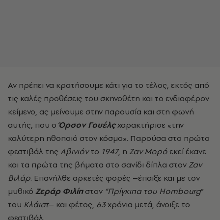
Αν πρέπει να κρατήσουμε κάτι για το τέλος, εκτός από
τις καλές προθέσεις του σκηνοθέτη και το ενδιαφέρον
κείμενο, ας μείνουμε στην παρουσία και στη φωνή
αυτής, που ο
Όρσον Γουέλς
χαρακτήρισε «την
καλύτερη ηθοποιό στον κόσμο». Παρούσα στο πρώτο
φεστιβάλ της
Αβινιόν
το
1947
, η
Ζαν Μορό
εκεί έκανε
και τα πρώτα της βήματα στο σανίδι δίπλα στον
Ζαν
Βιλάρ
. Επανήλθε αρκετές φορές –έπαιξε και με τον
μυθικό
Ζεράρ Φιλίπ
στον
“Πρίγκιπα του Hombourg
”
του
Κλάιστ
– και φέτος,
63
χρόνια μετά, άνοιξε το
φεστιβάλ.