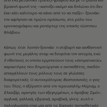
από ένα μεταλλικό τραπέζι-γραφείο και με τη βαθιά και
βραχνή φωνή της –καπνίζει ακόμη και δηλώνει ότι δεν
έχει κάτι καλύτερο να κάνει από το να παίζει– ξεκινάει
την αφήγηση σε πρώτο πρόσωπο, στο ρόλο του
χρονικογράφου και ρεπόρτερ της εποχής Ιώσηπου
Φλάβιου.
Κάπως έτσι λοιπόν ξεκινάει η στιβαρή και αισθαντική
φωνή της μεγάλης σταρ να διηγείται την ιστορία, ενώ
5
ηθοποιοί, οι οποίοι ερμηνεύουν τους «σχηματικούς»
χαρακτήρες που δημιούργησε ο σκηνοθέτης, σχεδόν
απαγγέλλουν τους ρόλους τους σε γλώσσες
διαφορετικές. O αυτοκράτορας
Βεσπασιανός
, ο γιος
του
Τίτος
, η εξόριστη από την Ιερουσαλήμ
Μύριαμ
, ο
Ελεαζάρ
, αρχηγός των εξεγερμένων, ο άραβας
Σιμόν
...
αγγλικά, γαλλικά, εβραϊκά, αραβικά, γίντις. Αυτή η
πολυγλωσσία είναι μία από τις βασικές σκηνοθετικές