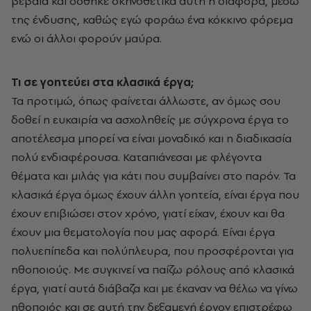
βέβαια και δόθηκε σκηνοθετικά αυτή η διαφορά, μέσω
της ένδυσης, καθώς εγώ φοράω ένα κόκκινο φόρεμα
ενώ οι άλλοι φορούν μαύρα.
Τι σε γοητεύει στα κλασικά έργα;
Τα προτιμώ, όπως φαίνεται άλλωστε, αν όμως σου
δοθεί η ευκαιρία να ασχοληθείς με σύγχρονα έργα το
αποτέλεσμα μπορεί να είναι μοναδικό και η διαδικασία
πολύ ενδιαφέρουσα. Καταπιάνεσαι με φλέγοντα
θέματα και μιλάς για κάτι που συμβαίνει στο παρόν. Τα
κλασικά έργα όμως έχουν άλλη γοητεία, είναι έργα που
έχουν επιβιώσει στον χρόνο, γιατί είχαν, έχουν και θα
έχουν μια θεματολογία που μας αφορά. Είναι έργα
πολυεπίπεδα και πολύπλευρα, που προσφέρονται για
ηθοποιούς. Με συγκινεί να παίζω ρόλους από κλασικά
έργα, γιατί αυτά διάβαζα και με έκαναν να θέλω να γίνω
ηθοποιός και σε αυτή την δεξαμενή έργον επιστρέφω