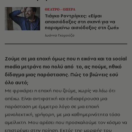
ΘΕΑΤΡΟ - ΟΠΕΡΑ
Τιάγκο Ροντρίγκες: «Είμαι
απαισιόδοξος στη σκηνή για να
παραμείνω αισιόδοξος στη ζωή»
Ιωάννα Γκομούζα
Ζούμε σε μια εποχή όμως που η εικόνα
και τα
social
media μετρά
νε
πιο
πολύ
από
το, ας πούμε, ηθικό
δίδαγμα μιας
παράστασης. Πώς το βιώνεις εσύ
όλο αυτό;
Με φρικάρει η εποχή που ζούμε, χωρίς να λέω ότι
απέχω. Είναι αντιφατική και ενδιαφέρουσα μια
παράσταση με έμμετρο λόγο σε μια εποχή
μονολεκτική, γρήγορη, με μια καθημερινότητα τόσο
αμείλικτη. Μου αρέσει που προσκαλούμε τον κόσμο να
επιστρέψει στην ποίηση. Εκτός της μορφής του