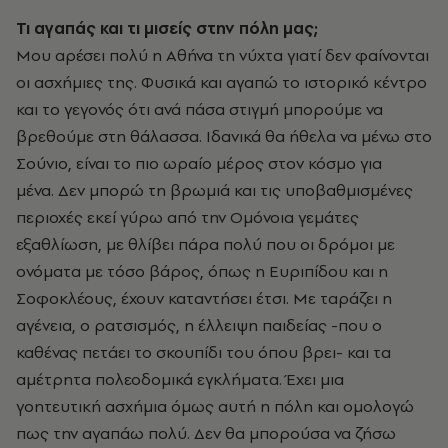
Τι αγαπάς και τι μισείς στην πόλη μας;
Μου αρέσει πολύ η Αθήνα τη νύχτα γιατί δεν φαίνονται
οι ασχήμιες της. Φυσικά και αγαπώ το ιστορικό κέντρο
και το γεγονός ότι ανά πάσα στιγμή μπορούμε να
βρεθούμε στη θάλασσα. Ιδανικά θα ήθελα να μένω στο
Σούνιο, είναι το πιο ωραίο μέρος στον κόσμο για
μένα.
Δεν μπορώ τη βρωμιά και τις υποβαθμισμένες
περιοχές εκεί γύρω από την Ομόνοια γεμάτες
εξαθλίωση, με θλίβει πάρα πολύ που οι δρόμοι με
ονόματα με τόσο βάρος, όπως η Ευριπίδου και η
Σοφοκλέους, έχουν καταντήσει έτσι. Με ταράζει η
αγένεια, ο ρατσισμός, η έλλειψη παιδείας -που ο
καθένας πετάει το σκουπίδι του όπου βρει- και τα
αμέτρητα πολεοδομικά εγκλήματα. Έχει μια
γοητευτική ασχήμια όμως αυτή η πόλη και ομολογώ
πως την αγαπάω πολύ. Δεν θα μπορούσα να ζήσω