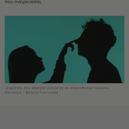
που ονειρεύεσαι;
«Συρανό» στο Θέατρο Αλκυονίς σε σκηνοθεσία Γιώργου
Νανούρη / ©Ελίνα Γιουνανλή