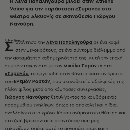
Η Λένα Παπαληγούρα μιλάει στην Athens
Voice για την παράσταση «Συρανό» στο
Θέατρο Αλκυονίς σε σκηνοθεσία Γιώργου
Νανούρη.
Σ
υνάντησα την
Λένα Παπαληγούρα
σε ένα καφέ
στην Ξενοκράτους, σε ένα
σύντομο
διάλειμμα από
την ασταμάτητη καθημερινότητά της
. Αυτή την εποχή
συμπρωταγωνιστεί με τον
Μιχάλη Σαράντη
στο
«Συρανό»
,
το
έργο ωδή στον θάνατο και στον έρωτα
του
Εντμόν Ροστάν
,
που
σκηνοθετεί ο αδελφικός της
πλέον φίλος μετά από κάμποσες συνεργασίες,
Γιώργος Νανούρης
ξετυλίγοντας το κουβάρι ενός
παραμυθιού ενηλίκων, όπως το αποκαλεί και η ίδια,
αναλλοίωτο στο χρόνο. Κάπου ανάμεσα στο θέατρο και
στη ζωή βρίσκονται οι απαντήσεις που μας
ταλανίζουν, οπότε αυτό το μονοπάτι πήρε και η