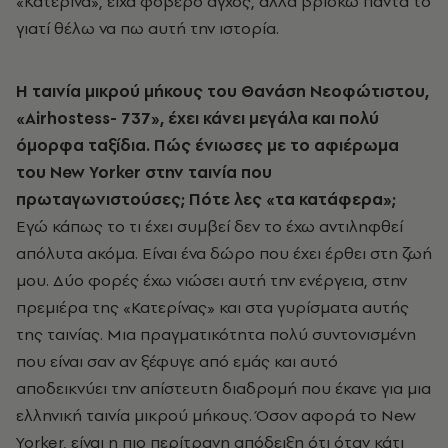
«Κατερίνα», είχα φοβερό άγχος, αλλά βρίσκω πάντα το
γιατί θέλω να πω αυτή την ιστορία.
Η ταινία μικρού μήκους του Θανάση Νεοφώτιστου,
«Airhostess- 737», έχει κάνει μεγάλα και πολύ
όμορφα ταξίδια. Πώς ένιωσες με το αφιέρωμα
του New Yorker στην ταινία που
πρωταγωνιστούσες; Πότε λες «τα κατάφερα»;
Εγώ κάπως το τι έχει συμβεί δεν το έχω αντιληφθεί
απόλυτα ακόμα. Είναι ένα δώρο που έχει έρθει στη ζωή
μου. Δύο φορές έχω νιώσει αυτή την ενέργεια, στην
πρεμιέρα της «Κατερίνας» και στα γυρίσματα αυτής
της ταινίας. Μια πραγματικότητα πολύ συντονισμένη
που είναι σαν αν ξέφυγε από εμάς και αυτό
αποδεικνύει την απίστευτη διαδρομή που έκανε για μια
ελληνική ταινία μικρού μήκους. Όσον αφορά το New
Yorker, είναι η πιο περίτρανη απόδειξη ότι όταν κάτι