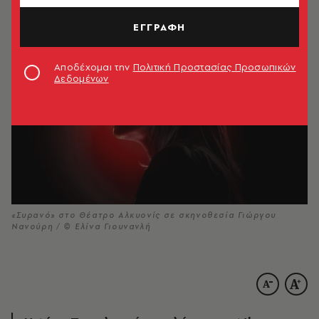
ΑΚΟΥΣΕ ΤΟ
ΕΓΓΡΑΦΗ
Αποδέχομαι την
Πολιτική Προστασίας Προσωπικών
Δεδομένων
«Συρανό» στο Θέατρο Αλκυονίς σε σκηνοθεσία Γιώργου
Νανούρη / © Ελίνα Γιουνανλή