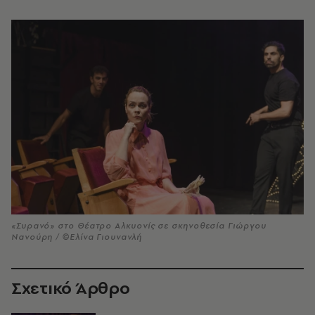
«Συρανό» στο Θέατρο Αλκυονίς σε σκηνοθεσία Γιώργου
Νανούρη / ©Ελίνα Γιουνανλή
Σχετικό Άρθρο