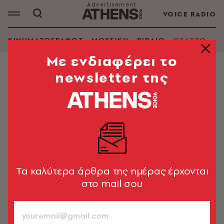
VOICE RADIO
ΚΙΝΗΜΑΤΟΓΡΑΦΟΣ
ΜΟΥΣΙΚΗ
ΒΙΒΛΙΟ
ΘΕΑΤΡΟ - Ο
Mε ενδιαφέρει το
newsletter της
ΘΕΑΤΡΟ - ΟΠΕΡΑ
Λένα Παπαληγούρα: «Δεν είναι
πραγματικά πανέμορφο να είσαι
πιστός σε αυτά που ονειρεύεσαι;»
Συνέντευξη με τη Λένα Παπαληγούρα με αφορμή την
παράσταση «Συρανό» στο Θέατρο Αλκυονίς σε
Tα καλύτερα άρθρα της ημέρας έρχονται
σκηνοθεσία Γιώργου Νανούρη
στο mail σου
Μαρίνα Ανδριωτάκη
08.12.2023, 21:07
7’ ΔΙΑΒΑΣΜΑ