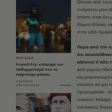
ζήτησε από τους
ονόματα» μου εξ
επίσης είναι ότ
δήμος Φλύας, εκ
στην οδό Ηρακλε
Πέρα από την π
ότι ασχολήθηκε
ΜΟΥΣΙΚΗ
κάποιος ή κάτι
French Fry: «Χάσαμε τον
Από μικρός ήθελ
αυθορμητισμό στο να
παίρνουμε ρίσκα»
και μοιρογνωμόν
Δημήτρης
σχολείο σε μια
Αθανασιάδης
Χρυσομάλλη - Κα
Λυκείου. Μιλάμε
σχολικούς διαγω