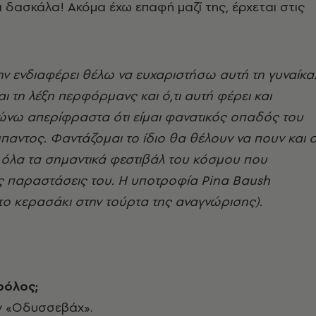
δασκάλα! Ακόμα έχω επαφή μαζί της, έρχεται στις
ην ενδιαφέρει θέλω να ευχαριστήσω αυτή τη γυναίκα
ι τη λέξη περφόρμανς και ό,τι αυτή φέρει και
λώνω απερίφραστα ότι είμαι φανατικός οπαδός του
αντος. Φαντάζομαι το ίδιο θα θέλουν να πουν και ο
 όλα τα σημαντικά φεστιβάλ του κόσμου που
ις παραστάσεις του. Η υποτροφία Pina Baush
ι το κερασάκι στην τούρτα της αναγνώρισης).
ρόλος;
 «Οδυσσεβάχ».