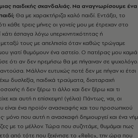
ο μιας παιδικής σκανδαλιάς. Να αναγνωρίσουμε ένα
παιδί;
Θα με χαρακτήριζα καλό παιδί. Εντάξει, το
τι κάθε τρεις μήνες οι γονείς μου με έτρεχαν στο
ί κάτι έσπαγα λόγω υπερκινητικότητας ή
 μεταξύ τους με απελπισία όταν καθώς τρώγαμε
ου γιατί θυμόμουν ένα αστείο. Ο πατέρας μου καμιά
σε ότι αν δεν ηρεμήσω θα με πήγαιναν σε ψυχολόγο
αντούσα. Μάλλον ευτυχώς ποτέ δεν με πήγαν κι έτσι
έχω δυσλεξία, παιδικά τραύματα, διαταραχή
οσοχής ή δεν ξέρω τι άλλο και δεν ξέρω και τι
χε και αυτή η επίσκεψη! (γέλια) Πάντως, ναι, οι
υ είναι ένα προϊόν ανασκαφής και του προσωπικού
· μόνο που αυτή η ανασκαφή δημιουργεί και ένα νή
ρίζες με το μέλλον. Τώρα που συζητάμε, θυμάμαι πως
ετά από τότε που ξεκίνησε το «Relic», την ώρα που