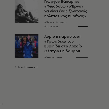
Γιώργος Βάλαρης:
«Φιλοδοξώ το Έργον
να γίνει ένας ζωντανός
πολιτιστικός πυρήνας»
Νίκη - Μαρία
Κοσκινά
Αύριο η παράσταση
«Τρωάδες» του
Ευριπίδη στο Αρχαίο
Θέατρο Επιδαύρου
Newsroom
.
ρι