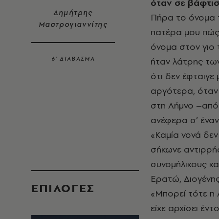
όταν σε βάφτισ
Δημήτρης
Πήρα το όνομα τ
Μαστρογιαννίτης
πατέρα μου πώς
όνομα στον γιο 
6’ ΔΙΑΒΑΣΜΑ
ήταν λάτρης των
ότι δεν έφταιγε 
αργότερα, όταν
στη Λήμνο –από ε
ανέφερα σ’ έναν
«Καμία νονά δεν 
σήκωνε αντιρρήσ
συνομήλικους κα
Ερατώ, Διογένης
EΠΙΛΟΓΈΣ
«Μπορεί τότε η
είχε αρχίσει έν