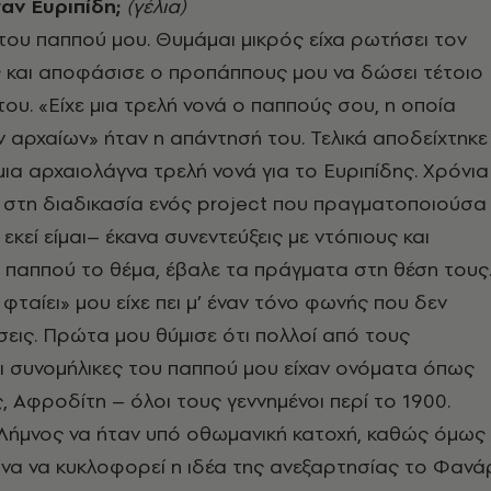
αν Ευριπίδη;
(γέλια)
ου παππού μου. Θυμάμαι μικρός είχα ρωτήσει τον
 και αποφάσισε ο προπάππους μου να δώσει τέτοιο
του. «Είχε μια τρελή νονά ο παππούς σου, η οποία
 αρχαίων» ήταν η απάντησή του. Τελικά αποδείχτηκε
μια αρχαιολάγνα τρελή νονά για το Ευριπίδης. Χρόνια
 στη διαδικασία ενός project που πραγματοποιούσα
κεί είμαι– έκανα συνεντεύξεις με ντόπιους και
 παππού το θέμα, έβαλε τα πράγματα στη θέση τους
φταίει» μου είχε πει μ’ έναν τόνο φωνής που δεν
εις. Πρώτα μου θύμισε ότι πολλοί από τους
ι συνομήλικες του παππού μου είχαν ονόματα όπως
, Αφροδίτη – όλοι τους γεννημένοι περί το 1900.
 Λήμνος να ήταν υπό oθωμανική κατοχή, καθώς όμως
τονα να κυκλοφορεί η ιδέα της ανεξαρτησίας το Φανά