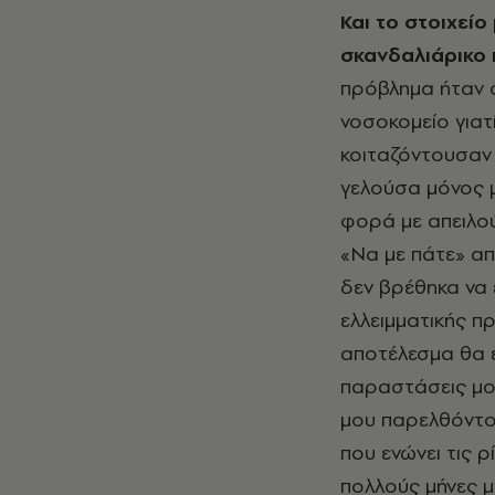
Και το στοιχεί
σκανδαλιάρικο 
πρόβλημα ήταν ό
νοσοκομείο γιατ
κοιταζόντουσαν
γελούσα μόνος μ
φορά με απειλού
«Να με πάτε» απ
δεν βρέθηκα να 
ελλειμματικής πρ
αποτέλεσμα θα εί
παραστάσεις μο
μου παρελθόντος
που ενώνει τις 
πολλούς μήνες μ