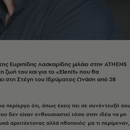
ης Ευριπίδης Λασκαρίδης μιλάει στην ATHENS
η ζωή του και για το «Elenit» που θα
ι στη Στέγη του Ιδρύματος Ωνάση από 28
ε περίεργο ότι, όπως έχεις πει σε συνέντευξή σου
 σου δεν είχαν ενθουσιαστεί τόσο στην ιδέα να μη
ελικά αρχιτέκτονας αλλά ηθοποιός· μα τι περίμεναν,