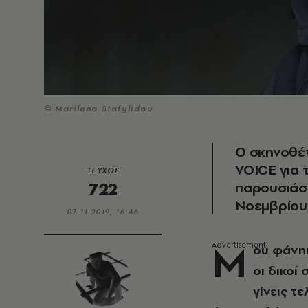
© Marilena Stafylidou
Ο σκηνοθέτ
VOICE για τ
ΤΕΥΧΟΣ
722
παρουσιάσε
Νοεμβρίου
07.11.2019, 16:46
M
ου φάνηκ
οι δικοί
γίνεις τ