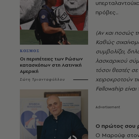
υπερταλαντούχα 
πρόβες...
(Αν και ποσώς τ
Καθώς σιχαίνομα
συμβολίζει, δη
ΚΟΣΜΟΣ
Οι περιπέτειες των Ρώσων
λασκαρικού σύμπ
κατασκόπων στη Λατινική
τόσοι θεατές σε
Αμερική
χειροκροτούν τ
Σώτη Τριανταφύλλου
Fellowship είνα
Ο πρώτος σου 
Ο Μαρούφ στον