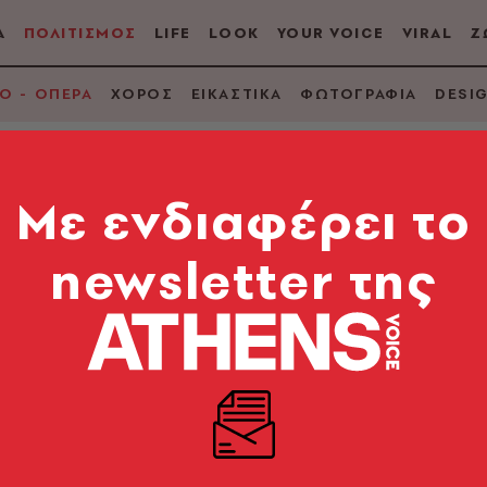
Α
ΠΟΛΙΤΙΣΜΟΣ
LIFE
LOOK
YOUR VOICE
VIRAL
Ζ
Ο - ΟΠΕΡΑ
ΧΟΡΟΣ
ΕΙΚΑΣΤΙΚΑ
ΦΩΤΟΓΡΑΦΙΑ
DESI
Mε ενδιαφέρει το
newsletter της
ίδης Λασκαρίδης γλί
αν ήταν παιδί
νά υλικά και ακριβά όνειρα. Καθώς ετοιμάζει το «El
ι για τον ίδιο