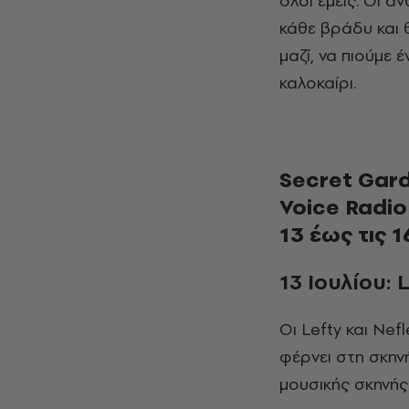
όλοι εμείς. Οι ά
κάθε βράδυ και 
μαζί, να πιούμε 
καλοκαίρι.
Secret Gard
Voice Radio
13 έως τις 1
13
Ιουλίου
: 
Οι Lefty και Nefleli ανοίγουν τα Secret Garden Live Sessions με μια συναυλία που
φέρνει στη σκην
μουσικής σκηνής