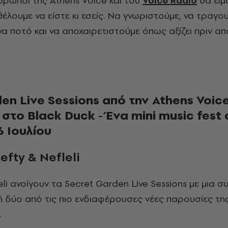
νθρωποι της Athens Voice και του
Voice Radio
θα είμ
θέλουμε να είστε κι εσείς. Να γνωριστούμε, να τραγ
ένα ποτό και να αποχαιρετιστούμε όπως αξίζει πριν απ
en Live Sessions από την Athens Voice
 στο Black Duck - Ένα mini music fest 
6 Ιουλίου
Lefty & Nefleli
ή δύο από τις πιο ενδιαφέρουσες νέες παρουσίες της
.