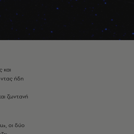
οντας ήδη
και ζωντανή
u», οι δύο