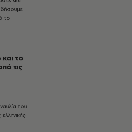
αστε εκεί
ουδήσουμε
ό το
 και το
από τις
 ελληνικής