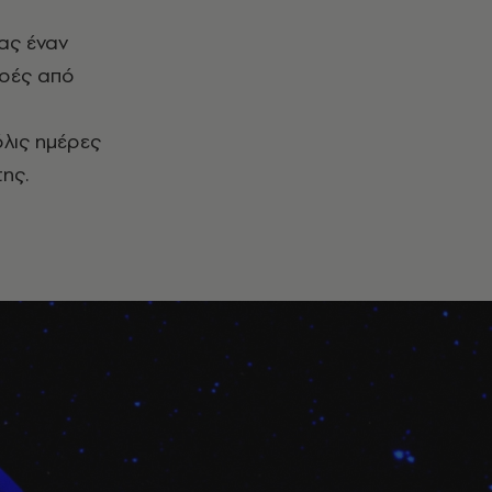
ας έναν
ροές από
όλις ημέρες
ης.