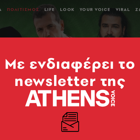
Α
ΠΟΛΙΤΙΣΜΟΣ
LIFE
LOOK
YOUR VOICE
VIRAL
Ζ
Mε ενδιαφέρει το
newsletter της