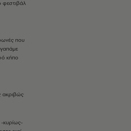
ό φεστιβάλ
.
 φωνές που
αγαπάμε
ρό κήπο
ς ακριβώς
 -κυρίως-