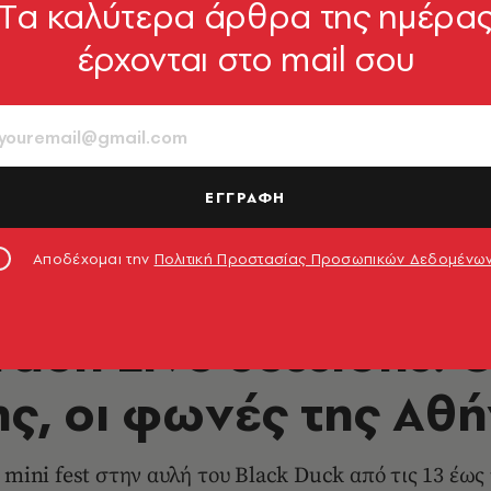
Tα καλύτερα άρθρα της ημέρα
έρχονται στο mail σου
ΕΓΓΡΑΦΗ
Αποδέχομαι την
Πολιτική Προστασίας Προσωπικών Δεδομένω
ΜΟΥΣΙΚΗ
den Live Sessions: 
ς, οι φωνές της Αθ
ini fest στην αυλή του Black Duck από τις 13 έως τ