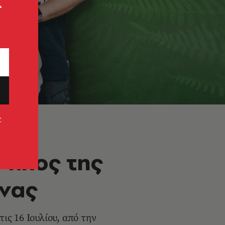
ς
ν
Ο ήχος της
ήνας
ις 16 Ιουλίου, από την