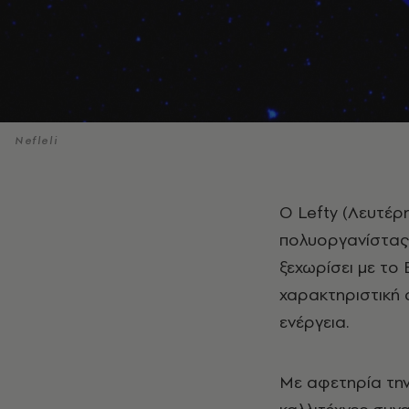
Nefleli
Ο Lefty (Λευτέρης Πορτοκάλογλου) είναι τραγουδοποιός, παραγωγός και
πολυοργανίστας.
ξεχωρίσει με το
χαρακτηριστική 
ενέργεια.
Με αφετηρία την