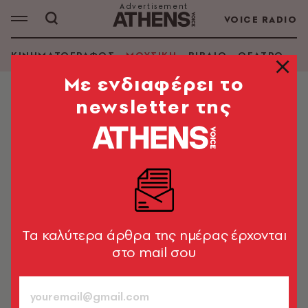
VOICE RADIO
ΚΙΝΗΜΑΤΟΓΡΑΦΟΣ
ΜΟΥΣΙΚΗ
ΒΙΒΛΙΟ
ΘΕΑΤΡΟ - Ο
Mε ενδιαφέρει το
newsletter της
ΜΟΥΣΙΚΗ
Eurovision 2026: Κρίση στη
Μολδαβία, παραιτήθηκε ο Γενικός
Διευθυντής της Δημόσιας
Ραδιοτηλεόρασης - Ο λόγος
Η Ρίτα Ντρούτσα αποκάλυψε ότι αρχικά αρνήθηκε να
Tα καλύτερα άρθρα της ημέρας έρχονται
εμφανιστεί ζωντανά για δώσει το 12άρι της
στο mail σου
Μολδαβίας
Newsroom