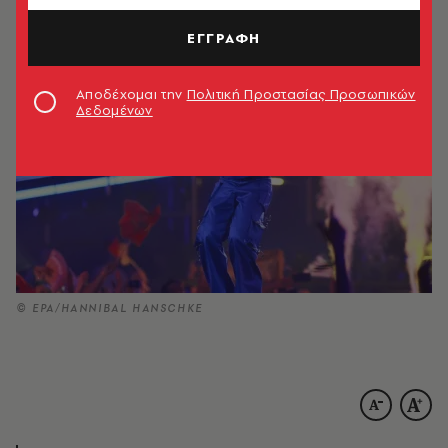
19.05.2026, 19:39
1’ ΔΙΑΒΑΣΜΑ
ΕΓΓΡΑΦΗ
Αποδέχομαι την
Πολιτική Προστασίας Προσωπικών
Δεδομένων
© EPA/HANNIBAL HANSCHKE