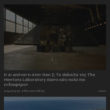
Η AI απέναντι στην Gen Z; Το debAIte της The
Newtons Laboratory έκανε κάτι πολύ πιο
ενδιαφέρον
Δημήτρης Αθανασιάδης