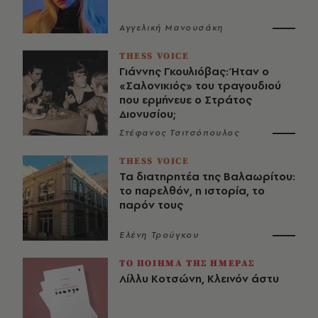
Αγγελική Μανουσάκη
THESS VOICE
Γιάννης Γκουλιόβας: Ήταν ο
«Σαλονικιός» του τραγουδιού
που ερμήνευε ο Στράτος
Διονυσίου;
Στέφανος Τσιτσόπουλος
THESS VOICE
Τα διατηρητέα της Βαλαωρίτου:
το παρελθόν, η ιστορία, το
παρόν τους
Ελένη Τρούγκου
ΤΟ ΠΟΙΗΜΑ ΤΗΣ ΗΜΕΡΑΣ
Λίλλυ Κοτσώνη, Κλεινόν άστυ