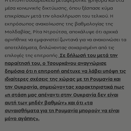
Η έντονη δυσαρέσκεια μεταφέρθηκε γρήγορα και στα
μέσα κοινωνικής δικτύωσης, όπου ξέσπασε κύμα
επικρίσεων μετά την ολοκλήρωση του τελικού. Η
εκπρόσωπος ανακοίνωσης της βαθμολογίας της
Μολδαβίας, Ρίτα Ντρούτσα, αποκάλυψε ότι αρχικά
αρνήθηκε να εμφανιστεί ζωντανά για να ανακοινώσει τα
αποτελέσματα, δηλώνοντας σοκαρισμένη από τις
επιλογές της επιτροπής.
Σε δήλωσή του μετά την
παραίτησή του, ο Τσουρκάνου αναγνώρισε
δημόσια ότι η επιτροπή απέτυχε να λάβει υπόψη τις
ιδιαίτερες σχέσεις της χώρας με τη Ρουμανία και
την Ουκρανία, σημειώνοντας χαρακτηριστικά πως
«η στάση μας απέναντι στην Ουκρανία δεν είναι
αυτή των μηδέν βαθμών» και ότι «τα
συναισθήματα για τη Ρουμανία μπορούν να είναι
μόνο αγάπης».