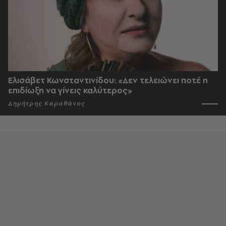
Ελισάβετ Κωνσταντινίδου: «Δεν τελειώνει ποτέ η
επιδίωξη να γίνεις καλύτερος»
Δημήτρης Καραθάνος