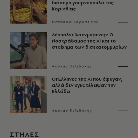
διάσημη γουρνοπούλα της
Κορινθίας
Νατάσσα Καρυστινού
Λέοπολντ Άσενμπρενερ: Ο
Νοστράδαμος της AI και το
στοίχημα των δισεκατομμυρίων
Λουκάς Βελιδάκης
Οι Έλληνες της ΑΙ που έφυγαν,
αλλά δεν εγκατέλειψαν την
Ελλάδα
Λουκάς Βελιδάκης
ΣΤΗΛΕΣ