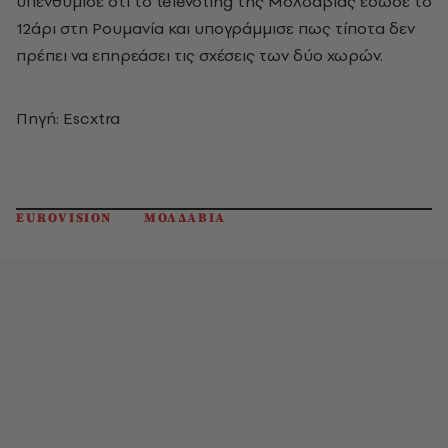
υπενθύμισε ότι το televoting της Μολδαβίας έδωσε το
12άρι στη Ρουμανία και υπογράμμισε πως τίποτα δεν
πρέπει να επηρεάσει τις σχέσεις των δύο χωρών.
Πηγή: Escxtra
EUROVISION
ΜΟΛΔΑΒΙΑ