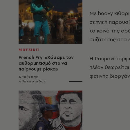
Με heavy κιθαρι
σκηνική παρουσί
το κοινό της αρ
συζήτησης στα s
ΜΟΥΣΙΚΗ
French Fry: «Χάσαμε τον
Η Ρουμανία εμφα
αυθορμητισμό στο να
πλέον θεωρείται
παίρνουμε ρίσκα»
φετινής διοργάν
Δημήτρης
Αθανασιάδης