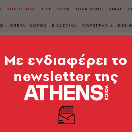
Α
ΠΟΛΙΤΙΣΜΟΣ
LIFE
LOOK
YOUR VOICE
VIRAL
Ζ
Ο - ΟΠΕΡΑ
ΧΟΡΟΣ
ΕΙΚΑΣΤΙΚΑ
ΦΩΤΟΓΡΑΦΙΑ
DESI
Mε ενδιαφέρει το
newsletter της
 Το αμφιλεγόμενο «c
ας αποθεώθηκε και 
 της Βιέννης με Nu-Metal ενέργεια