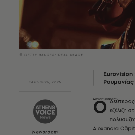
© GETTY IMAGES/IDEAL IMAGE
Eurovision
Ρουμανίας 
14.05.2026, 22:25
Ο
δεύτερος 
εξέλιξη στ
πολυσυζητ
Alexandra Căpi
Newsroom