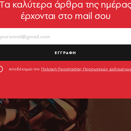
Tα καλύτερα άρθρα της ημέρα
έρχονται στο mail σου
ΕΓΓΡΑΦΗ
Αποδέχομαι την
Πολιτική Προστασίας Προσωπικών Δεδομένω