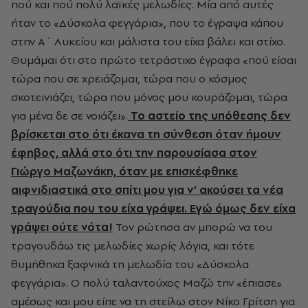
πού και πού πολύ λαϊκές μελωδίες. Μία από αυτές
ήταν το «Δύσκολα φεγγάρια», που το έγραψα κάπου
στην Α΄ Λυκείου και μάλιστα του είχα βάλει και στίχο.
Θυμάμαι ότι στο πρώτο τετράστιχο έγραφα «πού είσαι
τώρα που σε χρειάζομαι, τώρα που ο κόσμος
σκοτεινιάζει, τώρα που μόνος μου κουράζομαι, τώρα
για μένα δε σε νοιάζει».
Το αστείο της υπόθεσης δεν
βρίσκεται στο ότι έκανα τη σύνθεση όταν ήμουν
έφηβος, αλλά στο ότι την παρουσίασα στον
Γιώργο Μαζωνάκη, όταν με επισκέφθηκε
αιφνιδιαστικά στο σπίτι μου για ν’ ακούσει τα νέα
τραγούδια που του είχα γράψει. Εγώ όμως δεν είχα
γράψει ούτε νότα!
Τον ρώτησα αν μπορώ να του
τραγουδάω τις μελωδίες χωρίς λόγια, και τότε
θυμήθηκα ξαφνικά τη μελωδία του «Δύσκολα
φεγγάρια». Ο πολύ ταλαντούχος Μαζώ την «έπιασε»
αμέσως και μου είπε να τη στείλω στον Νίκο Γρίτση για