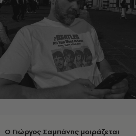
Ο Γιώργος Σαμπάνης μοιράζεται