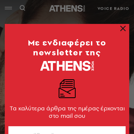
VOICE RADIO
Mε ενδιαφέρει το
newsletter της
Tα καλύτερα άρθρα της ημέρας έρχονται
στο mail σου