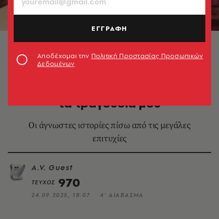
ΕΓΓΡΑΦΗ
Αποδέχομαι την
Πολιτική Προστασίας Προσωπικών
Δεδομένων
ΜΟΥΣΙΚΗ
Γιώργος Σαμπάνης: Έτσι έγραψα
τα τραγούδια μου
Οι άγνωστες ιστορίες πίσω από τις μεγάλες
επιτυχίες
A.V. Guest
970
ΤΕΥΧΟΣ
24.09.2025, 18:07
4’ ΔΙΑΒΑΣΜΑ