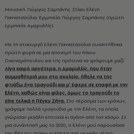
Μουσική: Γιώργος Σαμπάνης. Στίχοι Ελένη
Γιαννατσούλια. Ερμηνεία: Γιώργος Σαμπάνης (πρώτη
ερμηνεία: Αμαρυλλίς).
Με τη στιχουργό Ελένη Γιαννατσούλια συναντήθηκα
πρώτη φορά σε μια απονομή του Νίκου
Οικονομόπουλου και της πρότεινα να γράψουμε μαζί.
Λίγο καιρό αργότερα, η Αμαρυλλίς, που ήταν
συμμαθήτριά μου στο σχολείο, ήθελε να της
φτιάξω ένα τραγούδι και μ’ έφερε σε επαφή με την
Ελένη, καθώς είναι φίλες, όμως το τραγούδι το
είπε τελικά η Πέγκυ Ζήνα.
Στο πέρασμα των χρόνων,
γράψαμε πολλά τραγούδια με την Ελένη, τα οποία
γνώρισαν μεγάλη επιτυχία κι αγάπη από τον κόσμο. Σε
μια συνάντησή μας το 2020, η Ελένη μού παρουσίασε
την ιδέα του στίχου κι έπειτα από μερικές μέρες