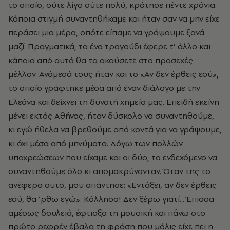
το οποίο, ούτε λίγο ούτε πολύ, κράτησε πέντε χρόνια.
Κάποια στιγμή συναντηθήκαμε και ήταν σαν να μην είχε
περάσει μια μέρα, οπότε είπαμε να γράψουμε ξανά
μαζί. Πραγματικά, το ένα τραγούδι έφερε τ’ άλλο και
κάποια από αυτά θα τα ακούσετε στο προσεχές
μέλλον. Ανάμεσά τους ήταν και το «Αν δεν έρθεις εσύ»,
το οποίο γράφτηκε μέσα από έναν διάλογο με την
Ελεάνα και δείχνει τη δυνατή χημεία μας. Επειδή εκείνη
μένει εκτός Αθήνας, ήταν δύσκολο να συναντηθούμε,
κι εγώ ήθελα να βρεθούμε από κοντά για να γράψουμε,
κι όχι μέσα από μηνύματα. Λόγω των πολλών
υποχρεώσεων που είχαμε και οι δύο, το ενδεχόμενο να
συναντηθούμε όλο κι απομακρύνονταν. Όταν της το
ανέφερα αυτό, μου απάντησε: «Εντάξει, αν δεν έρθεις
εσύ, θα ’ρθω εγώ». Κόλλησα! Δεν ξέρω γιατί... Έπιασα
αμέσως δουλειά, έφτιαξα τη μουσική και πάνω στο
πρώτο ρεφρέν έβαλα τη φράση που μόλις είχε πει η