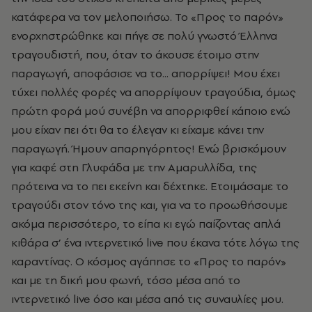
κατάφερα να τον μελοποιήσω. Το «Προς το παρόν»
ενορχηστρώθηκε και πήγε σε πολύ γνωστό Έλληνα
τραγουδιστή, που, όταν το άκουσε έτοιμο στην
παραγωγή, αποφάσισε να το... απορρίψει! Μου έχει
τύχει πολλές φορές να απορρίψουν τραγούδια, όμως
πρώτη φορά μού συνέβη να απορριφθεί κάποιο ενώ
μου είχαν πει ότι θα το έλεγαν κι είχαμε κάνει την
παραγωγή. Ήμουν απαρηγόρητος! Ενώ βρισκόμουν
για καφέ στη Γλυφάδα με την Αμαρυλλίδα, της
πρότεινα να το πει εκείνη και δέχτηκε. Ετοιμάσαμε το
τραγούδι στον τόνο της και, για να το προωθήσουμε
ακόμα περισσότερο, το είπα κι εγώ παίζοντας απλά
κιθάρα σ’ ένα ιντερνετικό live που έκανα τότε λόγω της
καραντίνας. Ο κόσμος αγάπησε το «Προς το παρόν»
και με τη δική μου φωνή, τόσο μέσα από το
ιντερνετικό live όσο και μέσα από τις συναυλίες μου.