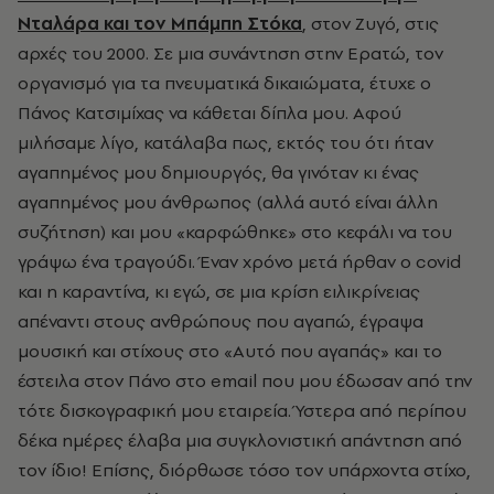
Νταλάρα και τον Μπάμπη Στόκα
, στον Ζυγό, στις
αρχές του 2000. Σε μια συνάντηση στην Ερατώ, τον
οργανισμό για τα πνευματικά δικαιώματα, έτυχε ο
Πάνος Κατσιμίχας να κάθεται δίπλα μου. Αφού
μιλήσαμε λίγο, κατάλαβα πως, εκτός του ότι ήταν
αγαπημένος μου δημιουργός, θα γινόταν κι ένας
αγαπημένος μου άνθρωπος (αλλά αυτό είναι άλλη
συζήτηση) και μου «καρφώθηκε» στο κεφάλι να του
γράψω ένα τραγούδι. Έναν χρόνο μετά ήρθαν ο covid
και η καραντίνα, κι εγώ, σε μια κρίση ειλικρίνειας
απέναντι στους ανθρώπους που αγαπώ, έγραψα
μουσική και στίχους στο «Αυτό που αγαπάς» και το
έστειλα στον Πάνο στο email που μου έδωσαν από την
τότε δισκογραφική μου εταιρεία. Ύστερα από περίπου
δέκα ημέρες έλαβα μια συγκλονιστική απάντηση από
τον ίδιο! Επίσης, διόρθωσε τόσο τον υπάρχοντα στίχο,