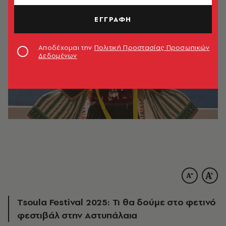
ΕΓΓΡΑΦΗ
Αποδέχομαι την
Πολιτική Προστασίας Προσωπικών
Δεδομένων
Tsoula Festival 2025: Τι θα δούμε στο φετινό
φεστιβάλ στην Αστυπάλαια