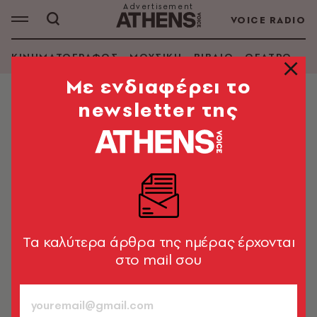
VOICE RADIO
ΚΙΝΗΜΑΤΟΓΡΑΦΟΣ
ΜΟΥΣΙΚΗ
ΒΙΒΛΙΟ
ΘΕΑΤΡΟ - Ο
Mε ενδιαφέρει το
newsletter της
MORE IN CULTURE
Το Tsoula Festival επιστρέφει: 8
ημέρες γεμάτες εμπειρίες στην
Αστυπάλαια
Μουσική, χορός, σινεμά, stand up, γαστρονομία κι
άλλα πολλά με ελεύθερη είσοδο
Tα καλύτερα άρθρα της ημέρας έρχονται
στο mail σου
A.V. Team
04.07.2025, 15:52
1’ ΔΙΑΒΑΣΜΑ