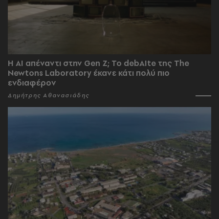
Η AI απέναντι στην Gen Z; Το debAIte της The
Newtons Laboratory έκανε κάτι πολύ πιο
ενδιαφέρον
Δημήτρης Αθανασιάδης