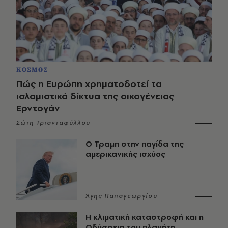
ΚΟΣΜΟΣ
Πώς η Ευρώπη χρηματοδοτεί τα
ισλαμιστικά δίκτυα της οικογένειας
Ερντογάν
Σώτη Τριανταφύλλου
Ο Τραμπ στην παγίδα της
αμερικανικής ισχύος
Άγης Παπαγεωργίου
Η κλιματική καταστροφή και η
Οδύσσεια του πλανήτη