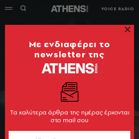
VOICE RADIO
Mε ενδιαφέρει το
newsletter της
Tα καλύτερα άρθρα της ημέρας έρχονται
στο mail σου