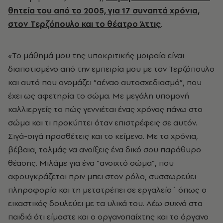
θητεία του από το 2005, για 17 συναπτά χρόνια,
στον Τερζόπουλο και το θέατρο Άττις
.
«Το μάθημά μου της υποκριτικής μοιραία είναι
διαποτισμένο από την εμπειρία μου με τον Τερζόπουλο
και αυτό που ονομάζει “αέναο αυτοσχεδιασμό”, που
έχει ως αφετηρία το σώμα. Με μεγάλη υπομονή
καλλιεργείς το πώς γεννιέται ένας χρόνος πάνω στο
σώμα και τι προκύπτει όταν επιστρέφεις σε αυτόν.
Σιγά-σιγά προσθέτεις και το κείμενο. Με τα χρόνια,
βέβαια, τολμάς να ανοίξεις ένα δικό σου παράθυρο
θέασης. Μιλάμε για ένα “ανοιχτό σώμα”, που
αφουγκράζεται πριν μπει στον ρόλο, συσσωρεύει
πληροφορία και τη μετατρέπει σε εργαλείο΄ όπως ο
εικαστικός δουλεύει με τα υλικά του. Λέω συχνά στα
παιδιά ότι είμαστε και ο οργανοπαίχτης και το όργανο