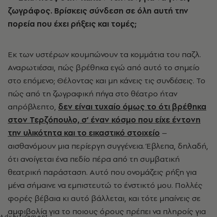
ζωγράφος. Βρίσκεις σύνδεση σε όλη αυτή την
πορεία που έχει ρήξεις και τομές;
Εκ των υστέρων κουμπώνουν τα κομμάτια του παζλ.
Αναρωτιέσαι, πώς βρέθηκα εγώ από αυτό το σημείο
στο επόμενο; Θέλοντας και μη κάνεις τις συνδέσεις. Το
πώς από τη ζωγραφική πήγα στο θέατρο ήταν
απρόβλεπτο,
δεν είναι τυχαίο όμως το ότι βρέθηκα
στον Τερζόπουλο, σ’ έναν κόσμο που είχε έντονη
την υλικότητα και το εικαστικό στοιχείο
–
αισθανόμουν μια περίεργη συγγένεια. Έβλεπα, δηλαδή,
ότι ανοίγεται ένα πεδίο πέρα από τη συμβατική
θεατρική παράσταση. Αυτό που ονομάζεις ρήξη για
μένα σήμαινε να εμπιστευτώ το ένστικτό μου. Πολλές
φορές βέβαια κι αυτό βάλλεται, και τότε μπαίνεις σε
αμφιβολία για το ποιους όρους πρέπει να πληροίς για