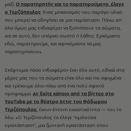
μαζί.
Ο παρατηρητής και το παρατηρούμενο, έλεγε
ο Τερζόπουλος
. Ένας μηχανισμός που παράγει υλικό
που μπορεί να οδηγήσει σε μια παράσταση. Πάνω απ’
όλα όμως μας ενδιαφέρει να ξυπνήσουν τα σώματα,
και σε αυτό, δεν υπάρχει σωστό ή λάθος. Ερχόμαστε
εδώ, παρατηρούμε, και αφηνόμαστε να μας
παρατηρήσουν».
Σκέφτομαι πόσο ενδιαφέρον έχει όλο αυτό, ειδικά στις
μέρες μας που τα σώματα είναι όλο και πιο σφιγμένα
και τρέχουμε όλοι πίσω από ένα πολύ σφιχτό
πρόγραμμα.
Αν δείτε κάποιο από τα βίντεο στο
YouTube με το θέατρο Άττις του Θόδωρου
Τερζόπουλου
, έχουν έντονη εικαστικότητα — του το
λέω. «Ο Τερζόπουλος το έλεγε “ομιλούσα
εγκατάσταση”, μια ζωντανή εγκατάσταση όπου