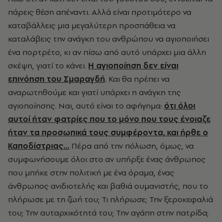
πάρεις θέση απέναντι. Αλλά είναι προτιμότερο να
καταβάλλεις μια μεγαλύτερη προσπάθεια να
καταλάβεις την ανάγκη του ανθρώπου να αγιοποιήσει
ένα πορτρέτο, κι αν πίσω από αυτό υπάρχει μια άλλη
σκέψη, γιατί το κάνει.
Η αγιοποίηση δεν είναι
επινόηση του Σμαραγδή
. Και θα πρέπει να
αναρωτηθούμε και γιατί υπάρχει η ανάγκη της
αγιοποίησης. Ναι, αυτό είναι το αφήγημα:
ότι όλοι
αυτοί ήταν φατρίες που το μόνο που τους ένοιαζε
ήταν τα προσωπικά τους συμφέροντα, και ήρθε ο
Καποδίστριας…
Πέρα από την πόλωση, όμως, να
συμφωνήσουμε όλοι στο αν υπήρξε ένας άνθρωπος
που μπήκε στην πολιτική με ένα όραμα, ένας
άνθρωπος ανιδιοτελής και βαθιά ουμανιστής, που το
πλήρωσε με τη ζωή του; Τι πλήρωσε; Την ξεροκεφαλιά
του; Την αυταρχικότητά του; Την αγάπη στην πατρίδα;