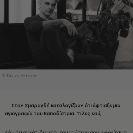
© Τάσος Ανέστης
― Στον Σμαραγδή καταλογίζουν ότι έφτιαξε μια
αγιογραφία του Καποδίστρια. Τι λες εσύ;
Λέω ότι αν κάτι δεν είναι του γούστου σου, εννοείται να