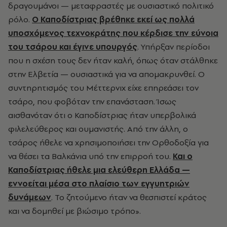
δραγουμάνοι — μεταφραστές με ουσιαστικό πολιτικό
ρόλο.
Ο Καποδίστριας βρέθηκε εκεί ως πολλά
υποσχόμενος τεχνοκράτης που κέρδισε την εύνοια
του τσάρου και έγινε υπουργός
. Υπήρξαν περίοδοι
που η σχέση τους δεν ήταν καλή, όπως όταν στάλθηκε
στην Ελβετία — ουσιαστικά για να απομακρυνθεί. Ο
συντηρητισμός του Μέττερνιχ είχε επηρεάσει τον
τσάρο, που φοβόταν την επανάσταση. Ίσως
αισθανόταν ότι ο Καποδίστριας ήταν υπερβολικά
φιλελεύθερος και ουμανιστής. Από την άλλη, ο
τσάρος ήθελε να χρησιμοποιήσει την Ορθοδοξία για
να θέσει τα Βαλκάνια υπό την επιρροή του.
Και ο
Καποδίστριας ήθελε μια ελεύθερη Ελλάδα —
εννοείται μέσα στο πλαίσιο των εγγυητριών
δυνάμεων
. Το ζητούμενο ήταν να θεσπιστεί κράτος
και να δομηθεί με βιώσιμο τρόπο».