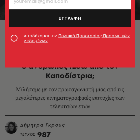
ΕΓΓΡΑΦΗ
Αντώνης Μυριαγκός © Τάσος Ανέστης
Αποδέχομαι την
Πολιτική Προστασίας Προσωπικών
Δεδομένων
ΚΙΝΗΜΑΤΟΓΡΑΦΟΣ
Αντώνης Μυριαγκός: Ποιος είναι
ο άνθρωπος πίσω από τον
Καποδίστρια;
Μιλήσαμε με τον πρωταγωνιστή μίας από τις
μεγαλύτερες κινηματογραφικές επιτυχίες των
τελευταίων ετών
Δήμητρα Γκρους
987
ΤΕΥΧΟΣ