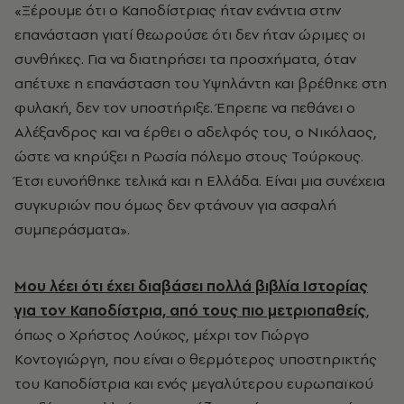
«Ξέρουμε ότι ο Καποδίστριας ήταν ενάντια στην
επανάσταση γιατί θεωρούσε ότι δεν ήταν ώριμες οι
συνθήκες. Για να διατηρήσει τα προσχήματα, όταν
απέτυχε η επανάσταση του Υψηλάντη και βρέθηκε στη
φυλακή, δεν τον υποστήριξε. Έπρεπε να πεθάνει ο
Αλέξανδρος και να έρθει ο αδελφός του, ο Νικόλαος,
ώστε να κηρύξει η Ρωσία πόλεμο στους Τούρκους.
Έτσι ευνοήθηκε τελικά και η Ελλάδα. Είναι μια συνέχεια
συγκυριών που όμως δεν φτάνουν για ασφαλή
συμπεράσματα».
Μου λέει ότι έχει διαβάσει πολλά βιβλία Ιστορίας
για τον Καποδίστρια, από τους πιο μετριοπαθείς
,
όπως ο Χρήστος Λούκος, μέχρι τον Γιώργο
Κοντογιώργη, που είναι ο θερμότερος υποστηρικτής
του Καποδίστρια και ενός μεγαλύτερου ευρωπαϊκού