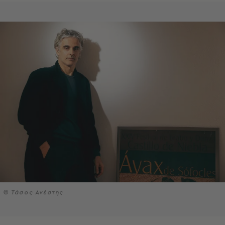
© Τάσος Ανέστης