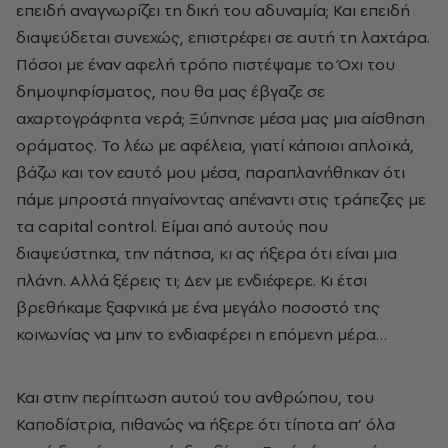
επειδή αναγνωρίζει τη δική του αδυναμία; Και επειδή
διαψεύδεται συνεχώς, επιστρέφει σε αυτή τη λαχτάρα.
Πόσοι με έναν αφελή τρόπο πιστέψαμε το Όχι του
δημοψηφίσματος, που θα μας έβγαζε σε
αχαρτογράφητα νερά; Ξύπνησε μέσα μας μια αίσθηση
οράματος. Το λέω με αφέλεια, γιατί κάποιοι απλοϊκά,
βάζω και τον εαυτό μου μέσα, παραπλανήθηκαν ότι
πάμε μπροστά πηγαίνοντας απέναντι στις τράπεζες με
τα capital control. Είμαι από αυτούς που
διαψεύστηκα, την πάτησα, κι ας ήξερα ότι είναι μια
πλάνη. Αλλά ξέρεις τι; Δεν με ενδιέφερε. Κι έτσι
βρεθήκαμε ξαφνικά με ένα μεγάλο ποσοστό της
κοινωνίας να μην το ενδιαφέρει η επόμενη μέρα…
Και στην περίπτωση αυτού του ανθρώπου, του
Καποδίστρια, πιθανώς να ήξερε ότι τίποτα απ’ όλα