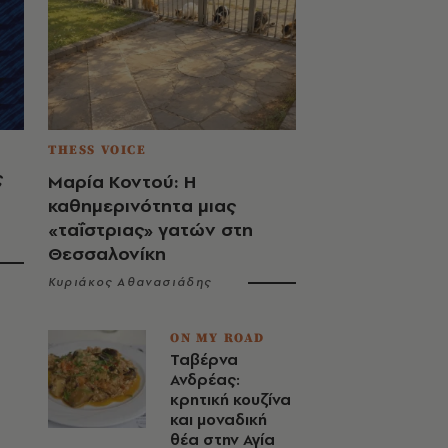
THESS VOICE
ς
Μαρία Κοντού: Η
καθημερινότητα μιας
«ταΐστριας» γατών στη
Θεσσαλονίκη
Κυριάκος Αθανασιάδης
ON MY ROAD
Ταβέρνα
Ανδρέας:
κρητική κουζίνα
και μοναδική
θέα στην Αγία