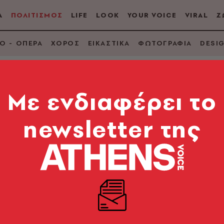
Α
ΠΟΛΙΤΙΣΜΟΣ
LIFE
LOOK
YOUR VOICE
VIRAL
Ζ
Ο - ΟΠΕΡΑ
ΧΟΡΟΣ
ΕΙΚΑΣΤΙΚΑ
ΦΩΤΟΓΡΑΦΙΑ
DESI
Mε ενδιαφέρει το
newsletter της
 Μπριζίτ Μπαρντό -
ειρουργική επέμβασ
σθένειας
χρονης ηθοποιού