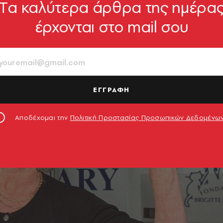
Tα καλύτερα άρθρα της ημέρα
έρχονται στο mail σου
ΕΓΓΡΑΦΗ
Αποδέχομαι την
Πολιτική Προστασίας Προσωπικών Δεδομένω