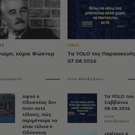
ΟΣ
YOLO
νώμη, κύριε Φώκνερ
Τα YOLO της Παρασκευή
07.08.2026
 Σαρακηνού
Λίνα Μανδράκου
Αφού ο
Τα YOLO του
Οδυσσέας δεν
Σαββάτου
ήταν ποτέ
08.08.2026
τέλειος, πώς
Λίνα
περιμένουμε να
Μανδράκου
είναι τέλεια η
Οδύσσεια;
«Μένουν 6