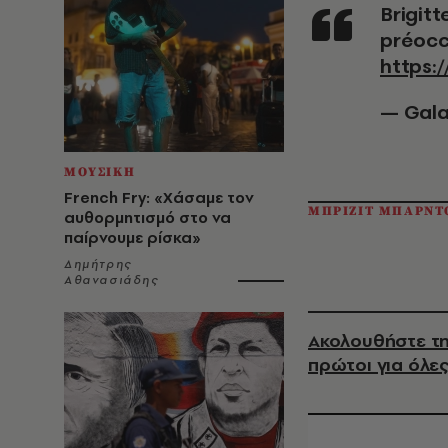
Brigitte Bardot hospitalisée "dans un état
préoccu
https:
— Gala
ΜΟΥΣΙΚΗ
French Fry: «Χάσαμε τον
ΜΠΡΙΖΙΤ ΜΠΑΡΝΤ
αυθορμητισμό στο να
παίρνουμε ρίσκα»
Δημήτρης
Αθανασιάδης
Ακολουθήστε τη
πρώτοι για όλες