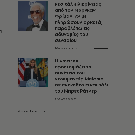
Ρεσιτάλ ειλικρίνειας
από τον Μόργκαν
Φρίμαν: Αν με
πληρώσουν αρκετά,
παραβλέπω τις
η
αδυναμίες του
σεναρίου
Newsroom
Η Amazon
προετοιμάζει τη
συνέχεια του
ντοκιμαντέρ Melania
σε σκηνοθεσία και πάλι
του Μπρετ Ράτνερ
Newsroom