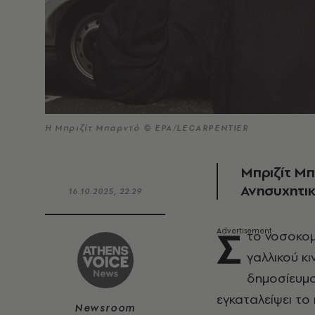
Η Μπριζίτ Μπαρντό © ΕΡΑ/LECARPENTIER
Μπριζίτ Μπ
Ανησυχητικ
16.10.2025, 22:29
Σ
το νοσοκομ
γαλλικού κ
δημοσίευμα
εγκαταλείψει το
Newsroom