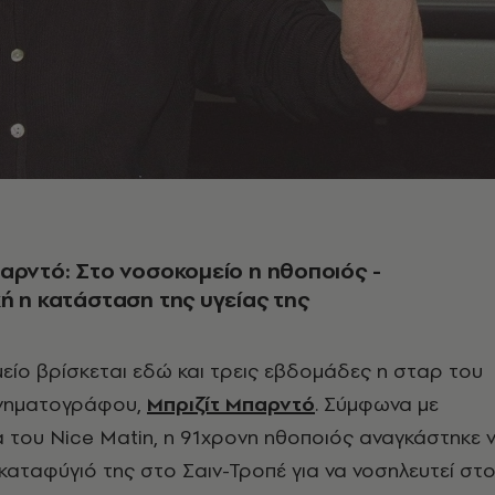
αρντό: Στο νοσοκομείο η ηθοποιός -
ή η κατάσταση της υγείας της
είο βρίσκεται εδώ και τρεις εβδομάδες η σταρ του
ινηματογράφου,
Μπριζίτ Μπαρντό
. Σύμφωνα με
 του Nice Matin, η 91χρονη ηθοποιός αναγκάστηκε 
 καταφύγιό της στο Σαιν-Τροπέ για να νοσηλευτεί στ