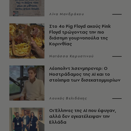
Λίνα Μανδράκου
Στο 4ο Pig Floyd ακούς Pink
Floyd τρώγοντας την πιο
διάσημη γουρνοπούλα της
Κορινθίας
Νατάσσα Καρυστινού
Λέοπολντ Άσενμπρενερ: Ο
Νοστράδαμος της AI και το
στοίχημα των δισεκατομμυρίων
Λουκάς Βελιδάκης
Οι Έλληνες της ΑΙ που έφυγαν,
αλλά δεν εγκατέλειψαν την
Ελλάδα