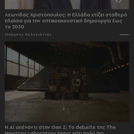
Λεωνίδας Χριστόπουλος: Η Ελλάδα χτίζει σταθερό
πλαίσιο για την οπτικοακουστική δημιουργία έως
το 2030
Μπάμπης Καλογιάννης
Η AI απέναντι στην Gen Z; Το debAIte της The
Newtons Laboratory έκανε κάτι πολύ πιο