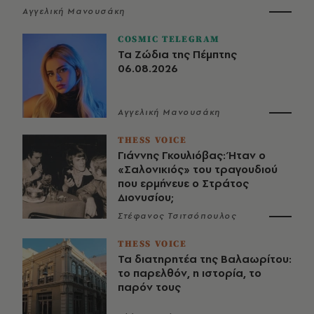
Αγγελική Μανουσάκη
COSMIC TELEGRAM
Τα Ζώδια της Πέμπτης
06.08.2026
Αγγελική Μανουσάκη
THESS VOICE
Γιάννης Γκουλιόβας: Ήταν ο
«Σαλονικιός» του τραγουδιού
που ερμήνευε ο Στράτος
Διονυσίου;
Στέφανος Τσιτσόπουλος
THESS VOICE
Τα διατηρητέα της Βαλαωρίτου:
το παρελθόν, η ιστορία, το
παρόν τους