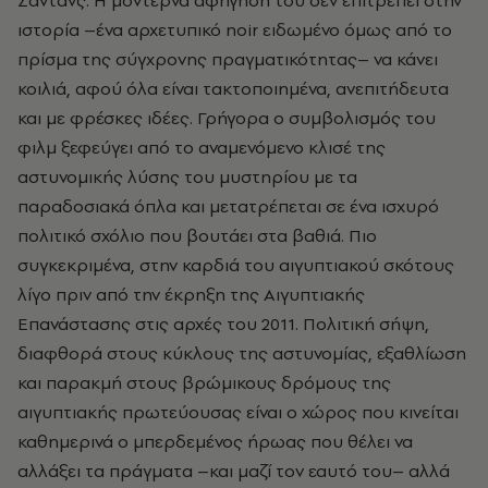
Σάντανς. Η μοντέρνα αφήγησή του δεν επιτρέπει στην
ιστορία –ένα αρχετυπικό noir ειδωμένο όμως από το
πρίσμα της σύγχρονης πραγματικότητας– να κάνει
κοιλιά, αφού όλα είναι τακτοποιημένα, ανεπιτήδευτα
και με φρέσκες ιδέες. Γρήγορα ο συμβολισμός του
φιλμ ξεφεύγει από το αναμενόμενο κλισέ της
αστυνομικής λύσης του μυστηρίου με τα
παραδοσιακά όπλα και μετατρέπεται σε ένα ισχυρό
πολιτικό σχόλιο που βουτάει στα βαθιά. Πιο
συγκεκριμένα, στην καρδιά του αιγυπτιακού σκότους
λίγο πριν από την έκρηξη της Αιγυπτιακής
Επανάστασης στις αρχές του 2011. Πολιτική σήψη,
διαφθορά στους κύκλους της αστυνομίας, εξαθλίωση
και παρακμή στους βρώμικους δρόμους της
αιγυπτιακής πρωτεύουσας είναι ο χώρος που κινείται
καθημερινά ο μπερδεμένος ήρωας που θέλει να
αλλάξει τα πράγματα –και μαζί τον εαυτό του– αλλά