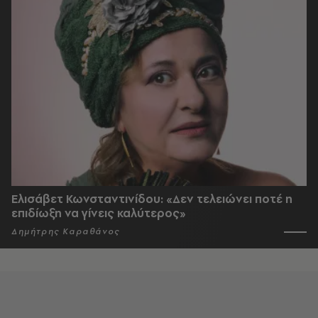
Ελισάβετ Κωνσταντινίδου: «Δεν τελειώνει ποτέ η
επιδίωξη να γίνεις καλύτερος»
Δημήτρης Καραθάνος