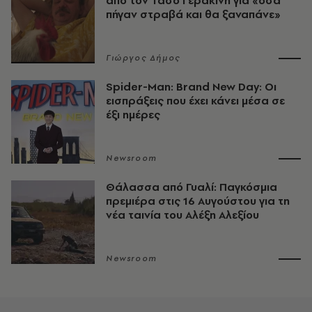
από τον Τάσο Γερακίνη για «όσα
πήγαν στραβά και θα ξαναπάνε»
Γιώργος Δήμος
Spider-Man: Brand New Day: Οι
εισπράξεις που έχει κάνει μέσα σε
έξι ημέρες
Newsroom
Θάλασσα από Γυαλί: Παγκόσμια
πρεμιέρα στις 16 Αυγούστου για τη
νέα ταινία του Αλέξη Αλεξίου
Newsroom