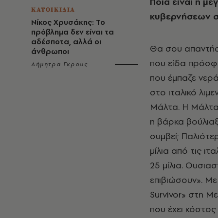
Ποια είναι η μ
ΚΑΤΟΙΚΙΔΙΑ
κυβερνήσεων σ
Νίκος Χρυσάκης: Το
πρόβλημα δεν είναι τα
αδέσποτα, αλλά οι
Θα σου απαντήσ
άνθρωποι
που είδα πρόσφα
Δήμητρα Γκρους
που έμπαζε νερά
στο ιταλικό λιμε
Μάλτα. Η Μάλτα 
η βάρκα βούλιαξ
συμβεί; Παλιότερ
μίλια από τις ιτ
25 μίλια. Ουσια
επιβιώσουν». Με
Survivor» στη Με
που έχει κόστος 