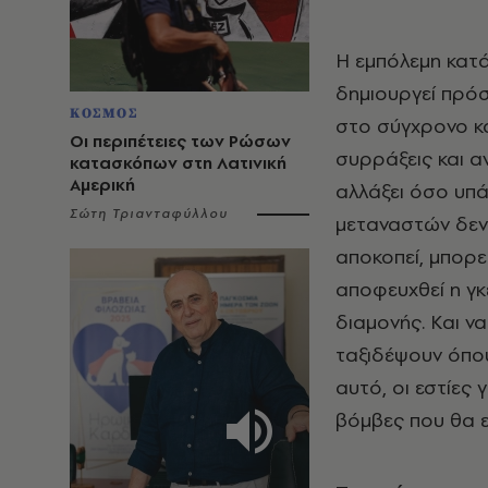
Η εμπόλεμη κατ
δημιουργεί πρό
ΚΟΣΜΟΣ
στο σύγχρονο κα
Οι περιπέτειες των Ρώσων
συρράξεις και α
κατασκόπων στη Λατινική
Αμερική
αλλάξει όσο υπά
Σώτη Τριανταφύλλου
μεταναστών δεν 
αποκοπεί, μπορεί
αποφευχθεί η γ
διαμονής. Και ν
ταξιδέψουν όπου
αυτό, οι εστίες
βόμβες που θα ε