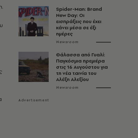
η.
Spider-Man: Brand
New Day: Οι
εισπράξεις που έχει
υ
κάνει μέσα σε έξι
ημέρες
Newsroom
ι
Θάλασσα από Γυαλί:
Παγκόσμια πρεμιέρα
στις 16 Αυγούστου για
ς
τη νέα ταινία του
Αλέξη Αλεξίου
Newsroom
α