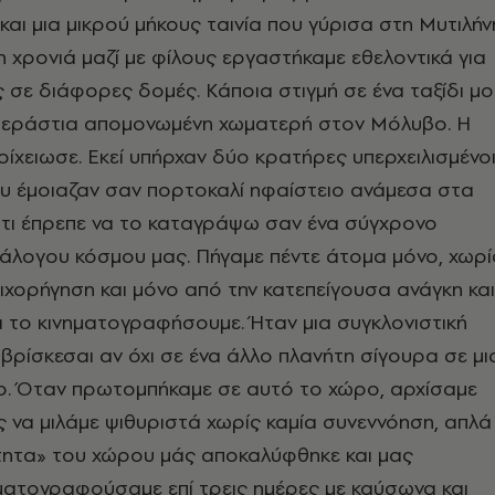
και μια μικρού μήκους ταινία που γύρισα στη Μυτιλήν
 χρονιά μαζί με φίλους εργαστήκαμε εθελοντικά για
σε διάφορες δομές. Κάποια στιγμή σε ένα ταξίδι μο
 τεράστια απομονωμένη χωματερή στον Μόλυβο. Η
τοίχειωσε. Εκεί υπήρχαν δύο κρατήρες υπερχειλισμένο
υ έμοιαζαν σαν πορτοκαλί ηφαίστειο ανάμεσα στα
ότι έπρεπε να το καταγράψω σαν ένα σύγχρονο
άλογου κόσμου μας. Πήγαμε πέντε άτομα μόνο, χωρί
πιχορήγηση και μόνο από την κατεπείγουσα ανάγκη και
 το κινηματογραφήσουμε. Ήταν μια συγκλονιστική
ι βρίσκεσαι αν όχι σε ένα άλλο πλανήτη σίγουρα σε μι
ρο. Όταν πρωτομπήκαμε σε αυτό το χώρο, αρχίσαμε
ς να μιλάμε ψιθυριστά χωρίς καμία συνεννόηση, απλά
ότητα» του χώρου μάς αποκαλύφθηκε και μας
ηματογραφούσαμε επί τρεις ημέρες με καύσωνα και