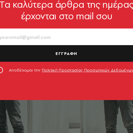
Tα καλύτερα άρθρα της ημέρα
έρχονται στο mail σου
ΕΓΓΡΑΦΗ
Αποδέχομαι την
Πολιτική Προστασίας Προσωπικών Δεδομένω