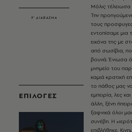
Μόλις τέλειωσα 
Την προηγούμενη
9’ ΔΙΑΒΑΣΜΑ
τους προσφυγες 
εντοπίσαμε μια
εικόνα της με σ
από σωσίβια, πο
βουνά. Ένιωσα 
μνημείο του παρ
καμιά κρατική ε
το πάθος μας να
EΠΙΛΟΓΈΣ
εμπειρία, λες κα
άλλη, ξένη ήπει
ξαφνικά όλοι μα
συνέβη. Η «ιερ
επιβλήθηκε. Κιν