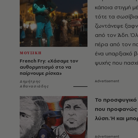
κάποια στιγμή μέ
τότε τα σωσίβι
ζωντάνεψε ξαφνι
από τον Άδη. Όλ
πέρα από τον πολ
ένα υπαρξιακό β
ΜΟΥΣΙΚΗ
French Fry: «Χάσαμε τον
ψυχής που πασχί
αυθορμητισμό στο να
παίρνουμε ρίσκα»
Δημήτρης
Αθανασιάδης
Το προσφυγικό 
που προφανώς γ
λύση. Ή και μπο