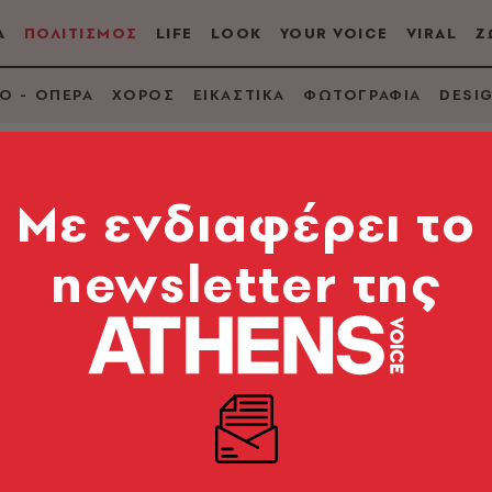
Α
ΠΟΛΙΤΙΣΜΟΣ
LIFE
LOOK
YOUR VOICE
VIRAL
Ζ
Ο - ΟΠΕΡΑ
ΧΟΡΟΣ
ΕΙΚΑΣΤΙΚΑ
ΦΩΤΟΓΡΑΦΙΑ
DESI
Mε ενδιαφέρει το
newsletter της
άντα θα είμαι με αυ
ένους τρελούς της Γ
μήκους ταινίες του, όσο και για την πρώτη μεγάλου 
λησε με σκληρή ειλικρίνεια για την τέχνη και τις εμ