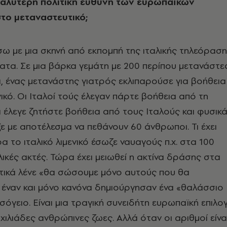
εγαλύτερη πολιτική ευθύνη των ευρωπαϊκών
το μεταναστευτικό;
ω με μια σκηνή από εκπομπή της ιταλικής τηλεόρασ
τα. Σε μια βάρκα γεμάτη με 200 περίπου μετανάστε
, ένας μετανάστης γιατρός εκλιπαρούσε για βοήθεια
νικό. Οι Ιταλοί τούς έλεγαν πάρτε βοήθεια από τη
έλεγε ζητήστε βοήθεια από τους Ιταλούς και φυσικ
ε με αποτέλεσμα να πεθάνουν 60 άνθρωποι. Τι έχει
α το ιταλικό λιμενικό έσωζε ναυαγούς π.χ. στα 100
αλικές ακτές. Τώρα έχει μειωθεί η ακτίνα δράσης στα
στικά λένε «θα σώσουμε μόνο αυτούς που θα
 έναν και μόνο κανόνα δημιούργησαν ένα «θαλάσσιο
σόγειο. Είναι μια τραγική συνειδήτη ευρωπαϊκή επιλο
χιλιάδες ανθρώπινες ζωες. Αλλά όταν οι αριθμοί είνα