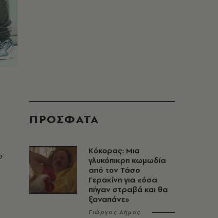
ΠΡΟΣΦΑΤΑ
Κόκορας: Μια
5
γλυκόπικρη κωμωδία
από τον Τάσο
Γερακίνη για «όσα
πήγαν στραβά και θα
ξαναπάνε»
Γιώργος Δήμος