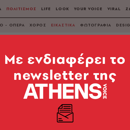
Α
ΠΟΛΙΤΙΣΜΟΣ
LIFE
LOOK
YOUR VOICE
VIRAL
Ζ
Ο - ΟΠΕΡΑ
ΧΟΡΟΣ
ΕΙΚΑΣΤΙΚΑ
ΦΩΤΟΓΡΑΦΙΑ
DESI
Mε ενδιαφέρει το
newsletter της
νωστοί καλλιτέχνες
 εργαλεία της χαρακ
 Παπαηλιάκης, Irene Ragusini και Παντελής Χανδρή
άμματος «Burr»