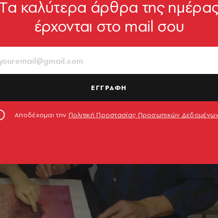
Tα καλύτερα άρθρα της ημέρα
έρχονται στο mail σου
ΕΓΓΡΑΦΗ
Αποδέχομαι την
Πολιτική Προστασίας Προσωπικών Δεδομένω