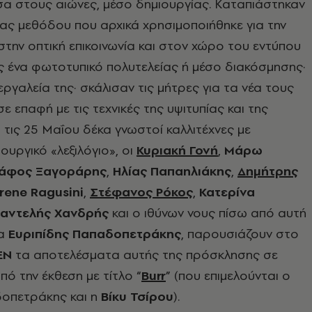
α στους αιώνες, μέσο δημιουργίας. Καταπιάστηκαν
μιας μεθόδου που αρχικά χρησιμοποιήθηκε για την
την οπτική επικοινωνία και στον χώρο του εντύπου
ς ένα φωτοτυπικό πολυτελείας ή μέσο διακόσμησης·
ργαλεία της· σκάλισαν τις μήτρες για τα νέα τους
ε επαφή με τις τεχνικές της υψιτυπίας και της
 τις 25 Μαΐου δέκα γνωστοί καλλιτέχνες με
ουργικό «λεξιλόγιο», οι
Κυριακή Γονή
,
Μάρω
άφος Ξαγοράρης
,
Ηλίας Παπαηλιάκης
,
Δημήτρης
Irene Ragusini
,
Στέφανος Ρόκος
,
Κατερίνα
αντελής Χανδρής
και ο ιθύνων νους πίσω από αυτή
ία
Ευριπίδης Παπαδοπετράκης
, παρουσιάζουν στο
EN
τα αποτελέσματα αυτής της πρόσκλησης σε
πό την έκθεση με τίτλο
“
Burr
” (που επιμελούνται ο
οπετράκης και η
Βίκυ Τσίρου
).