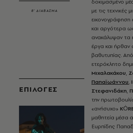
δοκιμασμένο μέσ
με τις τεχνικές 
8’ ΔΙΑΒΑΣΜΑ
εικονογράφηση σ
και αργότερα ω
ανακάλυψαν τα ε
έργα και ήρθαν σ
βαθυτυπίας. Από
ετερόκλητο δημι
Μιχαλακάκου
,
Ζ
Παπαϊωάννου
,
EΠΙΛΟΓΈΣ
Στεφανιδάκη
,
Π
την πρωτοβουλ
«ανήσυχο»
KȮR
μαθητεία μέσα α
Ευρπίδης Παπαδ