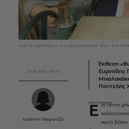
Από τα εργαστήρια του προγράμματος "Burr" στο Kor
Έκθεση «Bu
Ευριπίδης
23.05.2023, 09:28
Μιχαλακάκο
Παντελής 
Ε
πί πέντε μ
καλλιτεχνι
Ιωάννα Γκομούζα
κατά βάση 