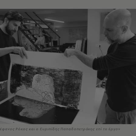
Στέφανος Ρόκος και ο Ευριπίδης Παπαδοπετράκης επί το έργον