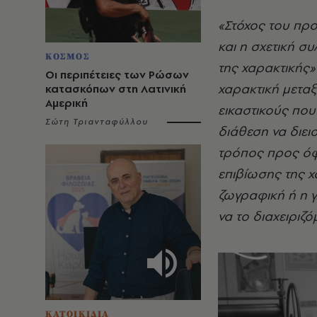
«Στόχος του προ
και η σχετική συ
ΚΟΣΜΟΣ
της χαρακτικής»
Οι περιπέτειες των Ρώσων
χαρακτική μετα
κατασκόπων στη Λατινική
Αμερική
εικαστικούς που
Σώτη Τριανταφύλλου
διάθεση να διει
τρόπος προς όφε
επιβίωσης της χ
ζωγραφική ή η γ
να το διαχειριζό
ΚΑΤΟΙΚΙΔΙΑ