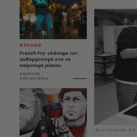
ΜΟΥΣΙΚΗ
French Fry: «Χάσαμε τον
αυθορμητισμό στο να
παίρνουμε ρίσκα»
Δημήτρης
Αθανασιάδης
"Burr" στο Koren: Ο 